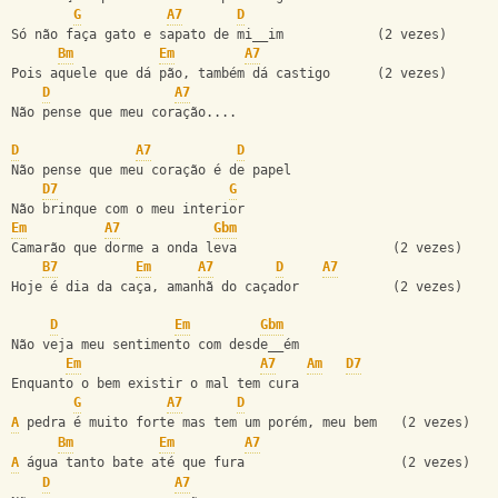
G
A7
D
Só não faça gato e sapato de mi__im            (2 vezes)
Bm
Em
A7
Pois aquele que dá pão, também dá castigo      (2 vezes)
D
A7
Não pense que meu coração....
D
A7
D
Não pense que meu coração é de papel
D7
G
Não brinque com o meu interior
Em
A7
Gbm
Camarão que dorme a onda leva                    (2 vezes)
B7
Em
A7
D
A7
Hoje é dia da caça, amanhã do caçador            (2 vezes)
D
Em
Gbm
Não veja meu sentimento com desde__ém
Em
A7
Am
D7
Enquanto o bem existir o mal tem cura
G
A7
D
A
 pedra é muito forte mas tem um porém, meu bem   (2 vezes)
Bm
Em
A7
A
 água tanto bate até que fura                    (2 vezes)
D
A7