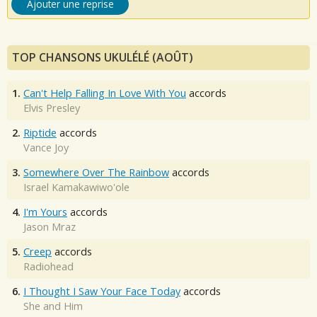
Ajouter une reprise
TOP CHANSONS UKULÉLÉ (AOÛT)
1.
Can't Help Falling In Love With You
accords
Elvis Presley
2.
Riptide
accords
Vance Joy
3.
Somewhere Over The Rainbow
accords
Israel Kamakawiwo'ole
4.
I'm Yours
accords
Jason Mraz
5.
Creep
accords
Radiohead
6.
I Thought I Saw Your Face Today
accords
She and Him