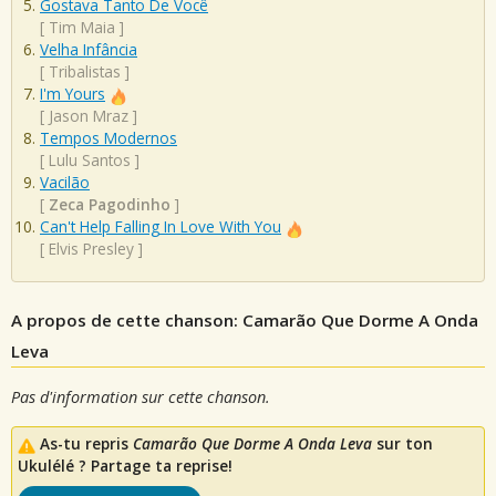
Gostava Tanto De Você
[
Tim Maia
]
Velha Infância
[
Tribalistas
]
I'm Yours
[
Jason Mraz
]
Tempos Modernos
[
Lulu Santos
]
Vacilão
[
Zeca Pagodinho
]
Can't Help Falling In Love With You
[
Elvis Presley
]
A propos de cette chanson: Camarão Que Dorme A Onda
Leva
Pas d'information sur cette chanson.
As-tu repris
Camarão Que Dorme A Onda Leva
sur ton
Ukulélé ? Partage ta reprise!