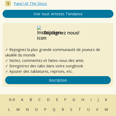
Panic! At The Disco
Voir tout: Artistes Tendance
Rejoignez nous!
✓ Rejoignez la plus grande communauté de joueurs de
ukulélé du monde
✓ Notez, commentez et faites-vous des amis
✓ Enregistrez des tabs dans votre songbook
✓ Ajouter des tablatures, reprises, etc.
Inscription
0-9
A
B
C
D
E
F
G
H
I
J
K
L
M
N
O
P
Q
R
S
T
U
V
W