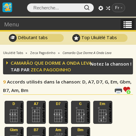
Fr
Menu
Débutant tabs
Top Ukulélé Tabs
Ukulélé Tabs
Zeca Pagodinho
Camarão Que Dorme A Onda Leva
CAMARÃO QUE DORME A ONDA LEVA
Notez la chanson !
TAB PAR
ZECA PAGODINHO
9
Accords utilisés dans la chanson
: D, A7, D7, G, Em, Gbm,
B7, Am, Bm