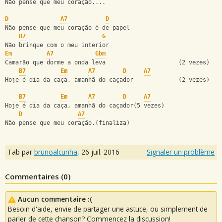
Não pense que meu coração....
D
A7
D
Não pense que meu coração é de papel
D7
G
Não brinque com o meu interior
Em
A7
Gbm
Camarão que dorme a onda leva                     (2 vezes)
B7
Em
A7
D
A7
Hoje é dia da caça, amanhã do caçador             (2 vezes)
B7
Em
A7
D
A7
Hoje é dia da caça, amanhã do caçador(5 vezes)
D
A7
Não pense que meu coração.(finaliza)
Tab par
brunoalcunha
,
26 juil. 2016
Signaler un problème
Commentaires (
0
)
Aucun commentaire :(
Besoin d'aide, envie de partager une astuce, ou simplement de
parler de cette chanson? Commencez la discussion!