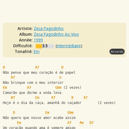
Artiste:
Zeca Pagodinho
Album:
Zeca Pagodinho Ao Vivo
Année:
1999
Difficulté:
3.5
(
intermédiaire
)
Tonalité:
Em
Accords
D
A7
D
Não pense que meu coração é de papel
D7
G
Não brinque com o meu interior
Em
A7
Gbm
 (2 vezes)
Camarão que dorme a onda leva
B7
Em
A7
D
A7
Hoje é o dia da caça, amanhã do caçador        (2 vezes)
D
Em
Gbm
Não quero que nosso amor acabe assim
Em
A7
Am
D7
Um coração quando ama é sempre amigo