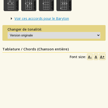
Voir ces acccords pour le Baryton
Changer de tonalité:
Tablature / Chords (Chanson entière)
Font size:
A-
A
A+