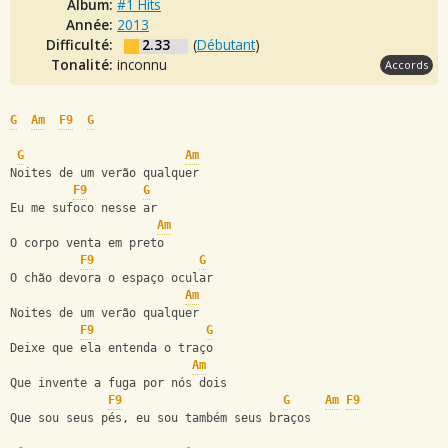
Album:
#1 Hits
Année:
2013
Difficulté:
2.33
(
Débutant
)
Tonalité:
inconnu
Accords
G
Am
F9
G
G
Am
Noites de um verão qualquer
F9
G
Eu me sufoco nesse ar
Am
O corpo venta em preto
F9
G
O chão devora o espaço ocular
Am
Noites de um verão qualquer
F9
G
Deixe que ela entenda o traço
Am
Que invente a fuga por nós dois
F9
G
Am
F9
Que sou seus pés, eu sou também seus braços