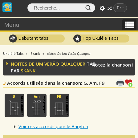
Fr
Menu
Débutant tabs
Top Ukulélé Tabs
Ukulélé Tabs
Skank
Noites De Um Verão Qualquer
NOITES DE UM VERÃO QUALQUER
TAB
Notez la chanson !
PAR
SKANK
3
Accords utilisés dans la chanson
: G, Am, F9
Voir ces acccords pour le Baryton