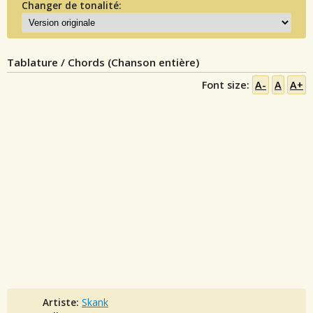
Changer de tonalité:
Tablature / Chords (Chanson entière)
Font size:
A-
A
A+
Artiste:
Skank