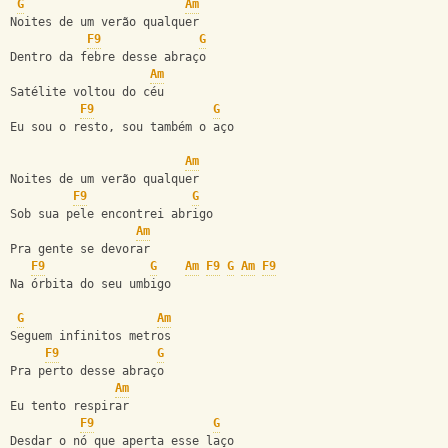
G
Am
Noites de um verão qualquer
F9
G
Dentro da febre desse abraço
Am
Satélite voltou do céu
F9
G
Eu sou o resto, sou também o aço
Am
Noites de um verão qualquer
F9
G
Sob sua pele encontrei abrigo
Am
Pra gente se devorar
F9
G
Am
F9
G
Am
F9
Na órbita do seu umbigo
G
Am
Seguem infinitos metros
F9
G
Pra perto desse abraço
Am
Eu tento respirar
F9
G
Desdar o nó que aperta esse laço