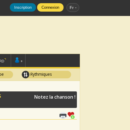
Inscription
Connexion
Fr
RD
+
pe
Rythmiques
S
Notez la chanson !