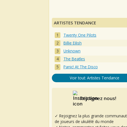
ARTISTES TENDANCE
Twenty One Pilots
Billie Eilish
Unknown
The Beatles
Panic! At The Disco
Voir tout: Artistes Tendance
Rejoignez nous!
✓ Rejoignez la plus grande communaut
de joueurs de ukulélé du monde