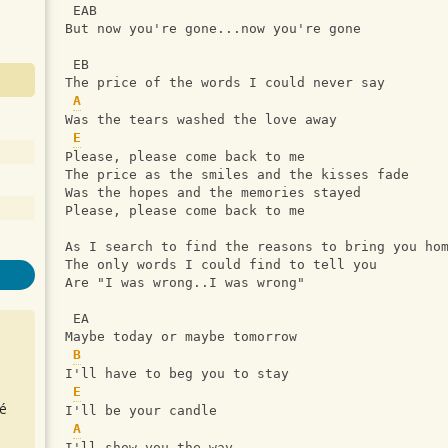
 EAB
But now you're gone...now you're gone
 EB
The price of the words I could never say
A
Was the tears washed the love away
E
Please, please come back to me
The price as the smiles and the kisses fade
Was the hopes and the memories stayed
Please, please come back to me
As I search to find the reasons to bring you ho
The only words I could find to tell you
Are "I was wrong..I was wrong"
 EA
Maybe today or maybe tomorrow
B
I'll have to beg you to stay
E
é
I'll be your candle
A
I'll show you the way