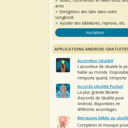
✓ Notez, commentez et faites-vous de
amis
✓ Enregistrez des tabs dans votre
songbook
✓ Ajouter des tablatures, reprises, etc.
Inscription
APPLICATIONS ANDROID GRATUITE
Accordeur Ukulélé
L’accordeur de Ukulele le pl
fiable au monde. Disponibl
n’importe quand, n’importe 
Accords Ukulélé Pocket
La plus grande librairie
d’accords de Ukulélé pour
Android, disponibles en
différents accordages.
Berceuses bébés au ukulé
Comptines et musique pou