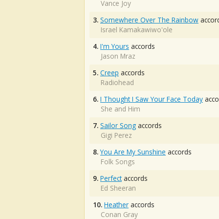
Vance Joy
3.
Somewhere Over The Rainbow
accor
Israel Kamakawiwo'ole
4.
I'm Yours
accords
Jason Mraz
5.
Creep
accords
Radiohead
6.
I Thought I Saw Your Face Today
acco
She and Him
7.
Sailor Song
accords
Gigi Perez
8.
You Are My Sunshine
accords
Folk Songs
9.
Perfect
accords
Ed Sheeran
10.
Heather
accords
Conan Gray