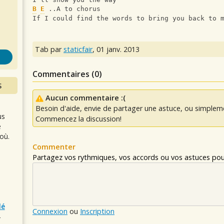
s
B
E
 ..A to chorus
If I could find the words to bring you back to 
Tab par
staticfair
,
01 janv. 2013
Commentaires (
0
)
S
Aucun commentaire :(
Besoin d'aide, envie de partager une astuce, ou simplem
us
Commencez la discussion!
e
où.
Commenter
Partagez vos rythmiques, vos accords ou vos astuces pour
lé
Connexion
ou
Inscription
r