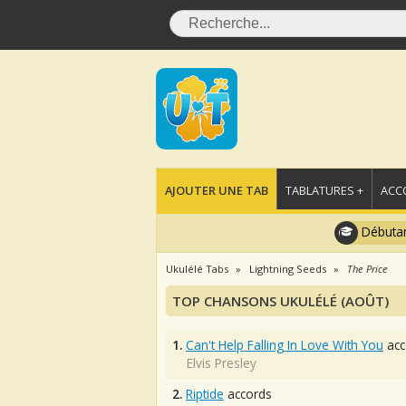
AJOUTER UNE TAB
TABLATURES +
ACC
Débutan
Ukulélé Tabs
Lightning Seeds
The Price
TOP CHANSONS UKULÉLÉ (AOÛT)
1.
Can't Help Falling In Love With You
acc
Elvis Presley
2.
Riptide
accords