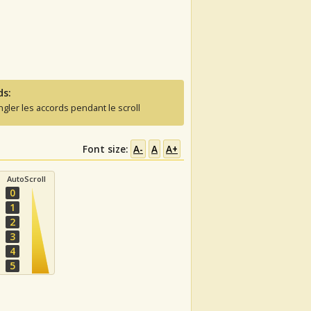
ds:
ngler les accords pendant le scroll
Font size:
A-
A
A+
AutoScroll
0
1
2
3
4
5