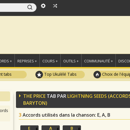
ORDS +
REPRISES +
COURS +
OUTILS +
COMMUNAUTÉ +
DISCO
t tabs
Top Ukulélé Tabs
Choix de l'équi
THE PRICE
TAB PAR
LIGHTNING SEEDS
(ACCORD
BARYTON)
ords
3
Accords utilisés dans la chanson
: E, A, B