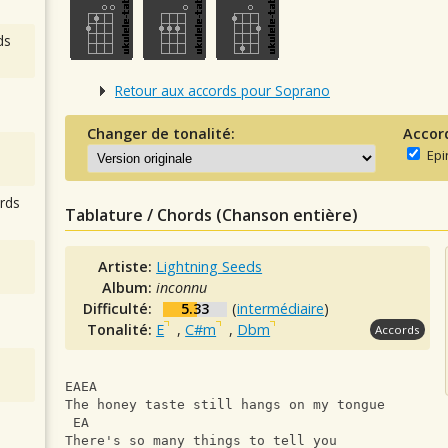
ds
Retour aux accords pour Soprano
Changer de tonalité:
Accor
Epi
rds
Tablature / Chords (Chanson entière)
Artiste:
Lightning Seeds
Album:
inconnu
Difficulté:
5.33
(
intermédiaire
)
Tonalité:
E
,
C#m
,
Dbm
Accords
EAEA
The honey taste still hangs on my tongue  
 EA
There's so many things to tell you