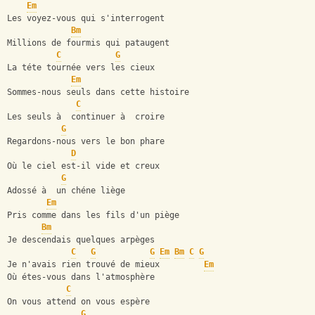
Em
Les voyez-vous qui s'interrogent
Bm
Millions de fourmis qui pataugent
C
G
La téte tournée vers les cieux 
Em
Sommes-nous seuls dans cette histoire
C
Les seuls à  continuer à  croire
G
Regardons-nous vers le bon phare
D
Où le ciel est-il vide et creux 
G
Adossé à  un chéne liège
Em
Pris comme dans les fils d'un piège
Bm
Je descendais quelques arpèges
C
G
G
Em
Bm
C
G
Je n'avais rien trouvé de mieux         
Em
Où étes-vous dans l'atmosphère 
C
On vous attend on vous espère
G