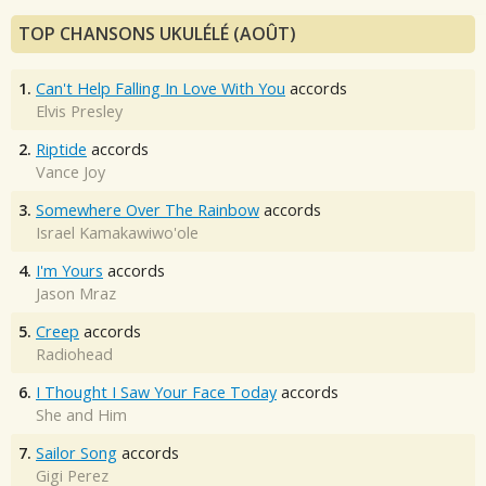
TOP CHANSONS UKULÉLÉ (AOÛT)
1.
Can't Help Falling In Love With You
accords
Elvis Presley
2.
Riptide
accords
Vance Joy
3.
Somewhere Over The Rainbow
accords
Israel Kamakawiwo'ole
4.
I'm Yours
accords
Jason Mraz
5.
Creep
accords
Radiohead
6.
I Thought I Saw Your Face Today
accords
She and Him
7.
Sailor Song
accords
Gigi Perez