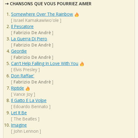
CHANSONS QUE VOUS POURRIEZ AIMER
Somewhere Over The Rainbow
[
Israel Kamakawiwo'ole
]
Il Pescatore
[
Fabrizio De Andrè
]
La Guerra Di Piero
[
Fabrizio De Andrè
]
Geordie
[
Fabrizio De Andrè
]
Can't Help Falling In Love With You
[
Elvis Presley
]
Don Raffae'
[
Fabrizio De Andrè
]
Riptide
[
Vance Joy
]
Il Gatto E La Volpe
[
Edoardo Bennato
]
Let It Be
[
The Beatles
]
Imagine
[
John Lennon
]