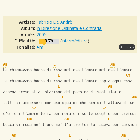
Artiste:
Fabrizio De Andrè
Album:
In Direzione Ostinata e Contraria
Année:
2005
Difficulté:
3.79
(
intermédiaire
)
Tonalité:
Am
Accords
Am
E
Am
La chiamavano bocca di rosa metteva l'amore metteva l'amore
E
Am
la chiamavano bocca di rosa metteva l'amore sopra ogni cosa
E
Am
appena scese alla  stazione del paesino di sant'ilario
E
Am
tutti si accorsero con uno sguardo che non si trattava di un m
A7
Dm
G7
C
c'e' chi l'amore lo fa per noia chi se lo sceglie per professi
Dm
Am
E
bocca di rosa ne' l'uno ne' l'altro lei lo faceva per passione
Am
E
Am