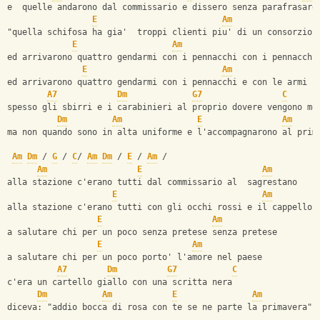
e  quelle andarono dal commissario e dissero senza parafrasare
E
Am
"quella schifosa ha gia'  troppi clienti piu' di un consorzio 
E
Am
ed arrivarono quattro gendarmi con i pennacchi con i pennacchi
E
Am
ed arrivarono quattro gendarmi con i pennacchi e con le armi
A7
Dm
G7
C
spesso gli sbirri e i carabinieri al proprio dovere vengono me
Dm
Am
E
Am
ma non quando sono in alta uniforme e l'accompagnarono al prim
Am
Dm
 / 
G
 / 
C
/ 
Am
Dm
 / 
E
 / 
Am
 /
Am
E
Am
alla stazione c'erano tutti dal commissario al  sagrestano
E
Am
alla stazione c'erano tutti con gli occhi rossi e il cappello 
E
Am
a salutare chi per un poco senza pretese senza pretese
E
Am
a salutare chi per un poco porto' l'amore nel paese
A7
Dm
G7
C
c'era un cartello giallo con una scritta nera
Dm
Am
E
Am
diceva: "addio bocca di rosa con te se ne parte la primavera"