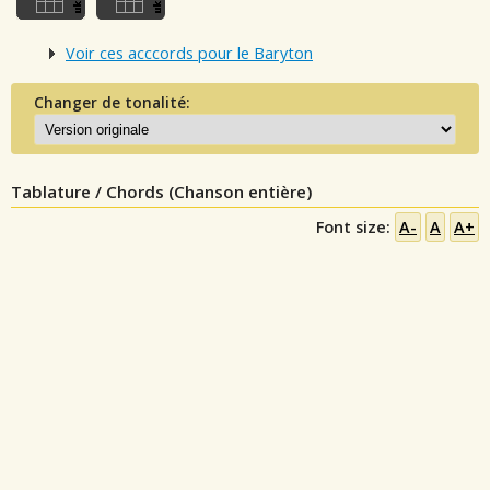
Voir ces acccords pour le Baryton
Changer de tonalité:
Tablature / Chords (Chanson entière)
Font size:
A-
A
A+