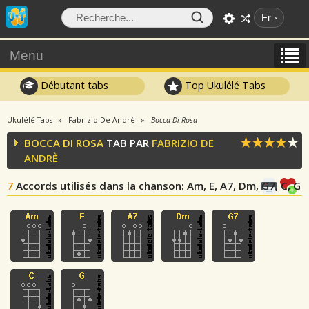
Fr
Menu
Débutant tabs
Top Ukulélé Tabs
Ukulélé Tabs
Fabrizio De Andrè
Bocca Di Rosa
BOCCA DI ROSA
TAB PAR
FABRIZIO DE
ANDRÈ
7
Accords utilisés dans la chanson
: Am, E, A7, Dm, G7, C, G