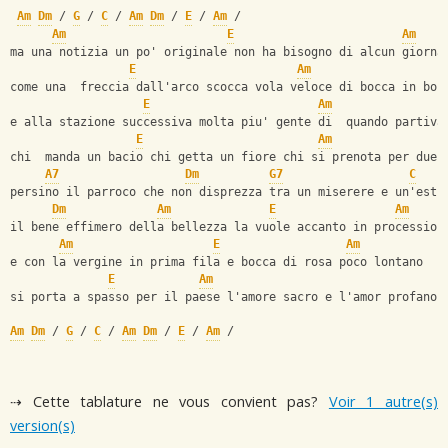
Am
Dm
 / 
G
 / 
C
 / 
Am
Dm
 / 
E
 / 
Am
 /
Am
E
Am
ma una notizia un po' originale non ha bisogno di alcun giorna
E
Am
come una  freccia dall'arco scocca vola veloce di bocca in boc
E
Am
e alla stazione successiva molta piu' gente di  quando partiva
E
Am
chi  manda un bacio chi getta un fiore chi si prenota per due 
A7
Dm
G7
C
persino il parroco che non disprezza tra un miserere e un'estr
Dm
Am
E
Am
il bene effimero della bellezza la vuole accanto in procession
Am
E
Am
e con la vergine in prima fila e bocca di rosa poco lontano
E
Am
si porta a spasso per il paese l'amore sacro e l'amor profano
Am
Dm
 / 
G
 / 
C
 / 
Am
Dm
 / 
E
 / 
Am
 /
⇢ Cette tablature ne vous convient pas?
Voir 1 autre(s)
version(s)