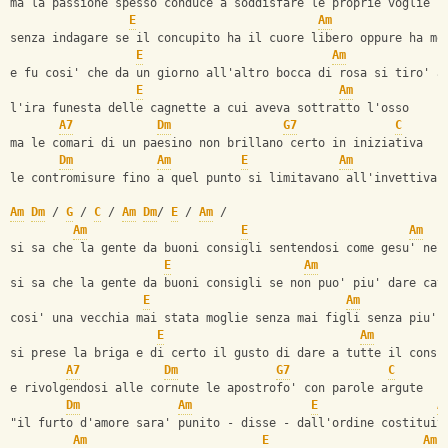
ma la passione spesso conduce a soddisfare le proprie voglie
E
Am
senza indagare se il concupito ha il cuore libero oppure ha mo
E
Am
e fu cosi' che da un giorno all'altro bocca di rosa si tiro' a
E
Am
l'ira funesta delle cagnette a cui aveva sottratto l'osso
A7
Dm
G7
C
ma le comari di un paesino non brillano certo in iniziativa
Dm
Am
E
Am
le contromisure fino a quel punto si limitavano all'invettiva.
Am
Dm
 / 
G
 / 
C
 / 
Am
Dm
/ 
E
 / 
Am
 /
Am
E
Am
si sa che la gente da buoni consigli sentendosi come gesu' nel
E
Am
si sa che la gente da buoni consigli se non puo' piu' dare cat
E
Am
cosi' una vecchia mai stata moglie senza mai figli senza piu' 
E
Am
si prese la briga e di certo il gusto di dare a tutte il consi
A7
Dm
G7
C
e rivolgendosi alle cornute le apostrofo' con parole argute
Dm
Am
E
A
"il furto d'amore sara' punito - disse - dall'ordine costituit
Am
E
Am