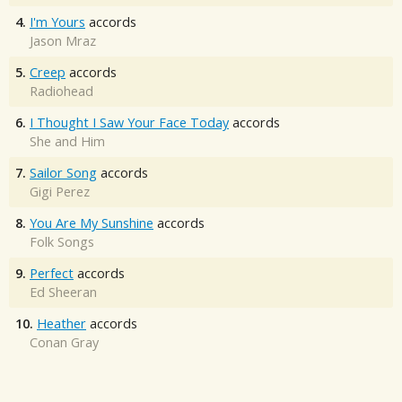
4.
I'm Yours
accords
Jason Mraz
5.
Creep
accords
Radiohead
6.
I Thought I Saw Your Face Today
accords
She and Him
7.
Sailor Song
accords
Gigi Perez
8.
You Are My Sunshine
accords
Folk Songs
9.
Perfect
accords
Ed Sheeran
10.
Heather
accords
Conan Gray