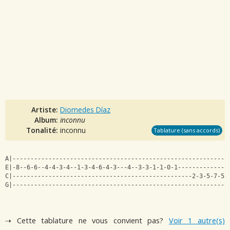
Artiste:
Diomedes Díaz
Album:
inconnu
Tonalité:
inconnu
Tablature (sans accords)
A|------------------------------------------------------------
E|-8--6-6--4-4-3-4--1-3-4-6-4-3---4--3-3-1-1-0-1--------------
C|--------------------------------------------------2-3-5-7-5-
G|------------------------------------------------------------
⇢ Cette tablature ne vous convient pas?
Voir 1 autre(s)