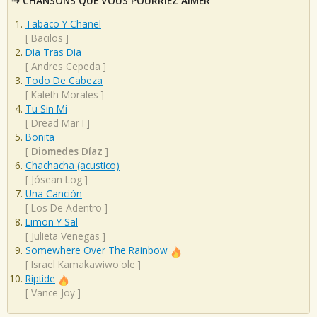
CHANSONS QUE VOUS POURRIEZ AIMER
Tabaco Y Chanel
[
Bacilos
]
Dia Tras Dia
[
Andres Cepeda
]
Todo De Cabeza
[
Kaleth Morales
]
Tu Sin Mi
[
Dread Mar I
]
Bonita
[
Diomedes Díaz
]
Chachacha (acustico)
[
Jósean Log
]
Una Canción
[
Los De Adentro
]
Limon Y Sal
[
Julieta Venegas
]
Somewhere Over The Rainbow
[
Israel Kamakawiwo'ole
]
Riptide
[
Vance Joy
]