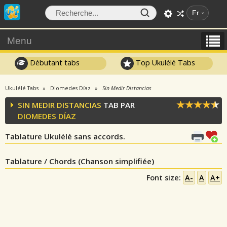
Fr
Menu
Débutant tabs
Top Ukulélé Tabs
Ukulélé Tabs
Diomedes Díaz
Sin Medir Distancias
SIN MEDIR DISTANCIAS
TAB PAR
DIOMEDES DÍAZ
Tablature Ukulélé sans accords.
Tablature / Chords (Chanson simplifiée)
Font size:
A-
A
A+