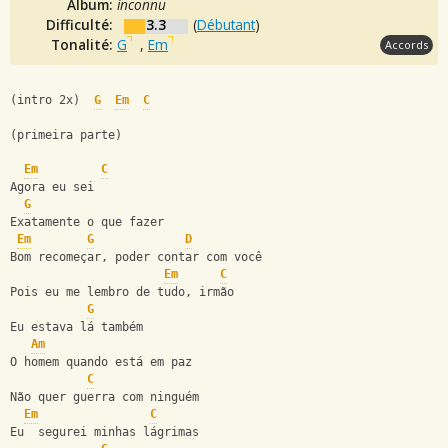
Album:
inconnu
Difficulté:
3.3
(
Débutant
)
Tonalité:
G
,
Em
Accords
(intro 2x)  
G
Em
C
(primeira parte)
Em
C
Agora eu sei
G
Exatamente o que fazer
Em
G
D
Bom recomeçar, poder contar com você
Em
C
Pois eu me lembro de tudo, irmão
G
Eu estava lá também
Am
O homem quando está em paz
C
Não quer guerra com ninguém
Em
C
Eu  segurei minhas lágrimas