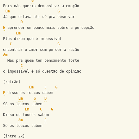
G
Pois não queria demonstrar a emoção
Em
G
Já que estava ali só pra observar
D
E
 aprender um pouco mais sobre a percepção
Em
Eles dizem que é impossível
C
G
encontrar o amor sem perder a razão
Am
  Mas pra quem tem pensamento forte
C
o impossível é só questão de opinião
(refrão)
Em
C
G
E
 disso os loucos sabem
Em
G
D
Só os loucos sabem
Em
C
G
Disso os loucos sabem
Am
C
Só os loucos sabem
(intro 2x)