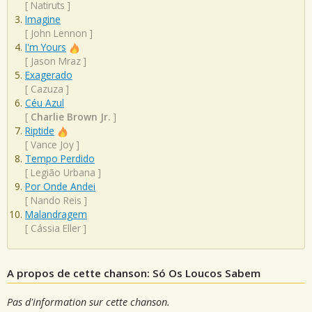
[
Natiruts
]
Imagine
[
John Lennon
]
I'm Yours
[
Jason Mraz
]
Exagerado
[
Cazuza
]
Céu Azul
[
Charlie Brown Jr.
]
Riptide
[
Vance Joy
]
Tempo Perdido
[
Legião Urbana
]
Por Onde Andei
[
Nando Reis
]
Malandragem
[
Cássia Eller
]
A propos de cette chanson: Só Os Loucos Sabem
Pas d'information sur cette chanson.