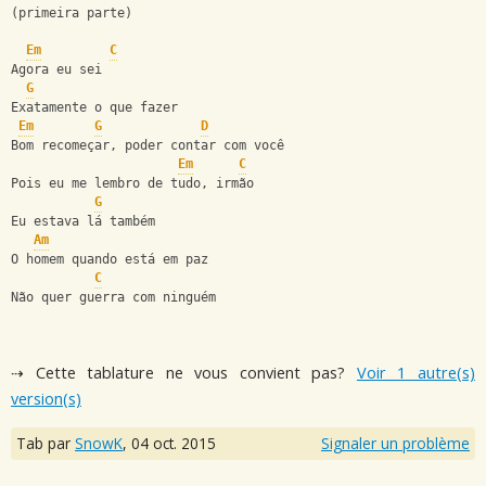
(primeira parte)
Em
C
Agora eu sei
G
Exatamente o que fazer
Em
G
D
Bom recomeçar, poder contar com você
Em
C
Pois eu me lembro de tudo, irmão
G
Eu estava lá também
Am
O homem quando está em paz
C
Não quer guerra com ninguém
⇢ Cette tablature ne vous convient pas?
Voir 1 autre(s)
version(s)
Tab par
SnowK
,
04 oct. 2015
Signaler un problème