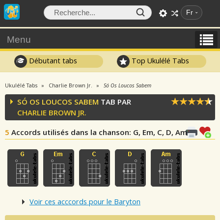
Fr
Menu
Débutant tabs
Top Ukulélé Tabs
Ukulélé Tabs
Charlie Brown Jr.
Só Os Loucos Sabem
SÓ OS LOUCOS SABEM
TAB PAR
CHARLIE BROWN JR.
5
Accords utilisés dans la chanson
: G, Em, C, D, Am
Voir ces acccords pour le Baryton