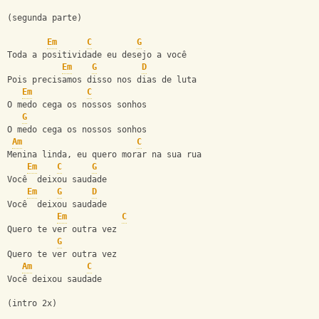
(segunda parte)
Em
C
G
Toda a positividade eu desejo a você
Em
G
D
Pois precisamos disso nos dias de luta
Em
C
O medo cega os nossos sonhos
G
O medo cega os nossos sonhos
Am
C
Menina linda, eu quero morar na sua rua
Em
C
G
Você  deixou saudade
Em
G
D
Você  deixou saudade
Em
C
Quero te ver outra vez
G
Quero te ver outra vez
Am
C
Você deixou saudade
(intro 2x)