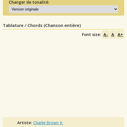
Changer de tonalité:
Tablature / Chords (Chanson entière)
Font size:
A-
A
A+
Artiste:
Charlie Brown Jr.