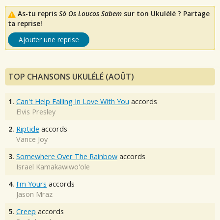
As-tu repris
Só Os Loucos Sabem
sur ton Ukulélé ? Partage
ta reprise!
Ajouter une reprise
TOP CHANSONS UKULÉLÉ (AOÛT)
1.
Can't Help Falling In Love With You
accords
Elvis Presley
2.
Riptide
accords
Vance Joy
3.
Somewhere Over The Rainbow
accords
Israel Kamakawiwo'ole
4.
I'm Yours
accords
Jason Mraz
5.
Creep
accords