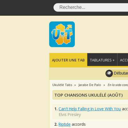
AJOUTER UNE TAB
TABLATURES +
ACC
Débutan
Ukulélé Tabs
Jarabe De Palo
En la vida con
TOP CHANSONS UKULÉLÉ (AOÛT)
1.
Can't Help Falling In Love With You
acc
Elvis Presley
2.
Riptide
accords