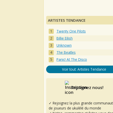
ARTISTES TENDANCE
Twenty One Pilots
Billie Eilish
Unknown
The Beatles
Panic! At The Disco
Voir tout: Artistes Tendance
Rejoignez nous!
✓ Rejoignez la plus grande communaut
de joueurs de ukulélé du monde