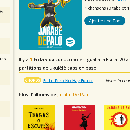
1
chansons (0 tabs et 1
ds
Ajouter une Tab
rds
Il y a
1
En la vida conocí mujer igual a la Flaca: 20 
partitions de ukulélé tabs en base
CHORDS
En Lo Puro No Hay Futuro
Notez la cha
Plus d'albums de
Jarabe De Palo