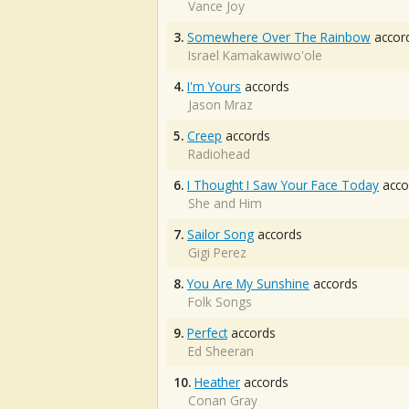
Vance Joy
3.
Somewhere Over The Rainbow
accor
Israel Kamakawiwo'ole
4.
I'm Yours
accords
Jason Mraz
5.
Creep
accords
Radiohead
6.
I Thought I Saw Your Face Today
acco
She and Him
7.
Sailor Song
accords
Gigi Perez
8.
You Are My Sunshine
accords
Folk Songs
9.
Perfect
accords
Ed Sheeran
10.
Heather
accords
Conan Gray