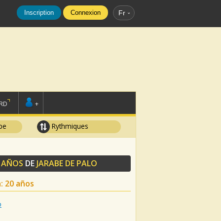
Inscription
Connexion
Fr
RD
+
pe
Rythmiques
0 AÑOS
DE
JARABE DE PALO
a: 20 años
o