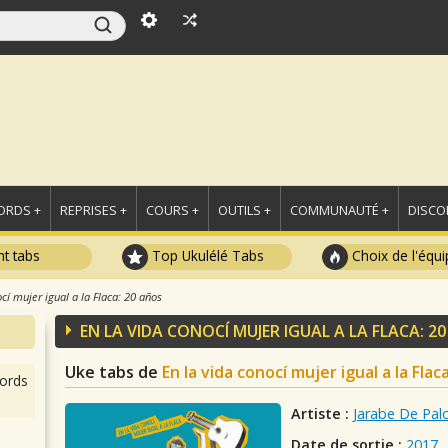
ORDS +
REPRISES +
COURS +
OUTILS +
COMMUNAUTÉ +
DISCO
t tabs
Top Ukulélé Tabs
Choix de l'équi
ocí mujer igual a la Flaca: 20 años
EN LA VIDA CONOCÍ MUJER IGUAL A LA FLACA: 2
Uke tabs de
En la vida conocí mujer igual a la Flac
ords
Artiste :
Jarabe De Pal
Date de sortie :
2017