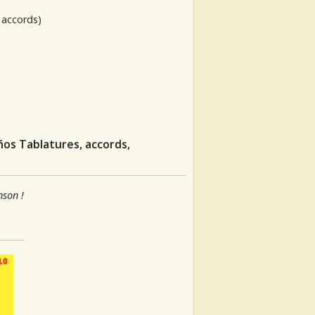
 accords)
años
Tablatures, accords,
nson !