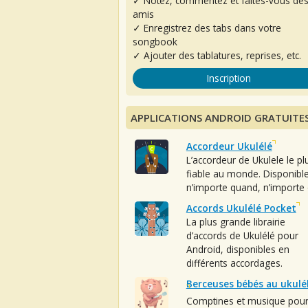
✓ Notez, commentez et faites-vous de
amis
✓ Enregistrez des tabs dans votre
songbook
✓ Ajouter des tablatures, reprises, etc.
Inscription
APPLICATIONS ANDROID GRATUITE
Accordeur Ukulélé
L’accordeur de Ukulele le pl
fiable au monde. Disponibl
n’importe quand, n’importe 
Accords Ukulélé Pocket
La plus grande librairie
d’accords de Ukulélé pour
Android, disponibles en
différents accordages.
Berceuses bébés au ukulé
Comptines et musique pou