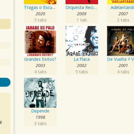
Tragas o Escupes
Orquesta Reciclando
Adelantand
2020
2009
2007
5 tabs
1 tab
2 tabs
Grandes Exitos?
La Flaca
2003
2002
2001
4 tabs
5 tabs
4 tabs
Depende
1998
é
3 tabs