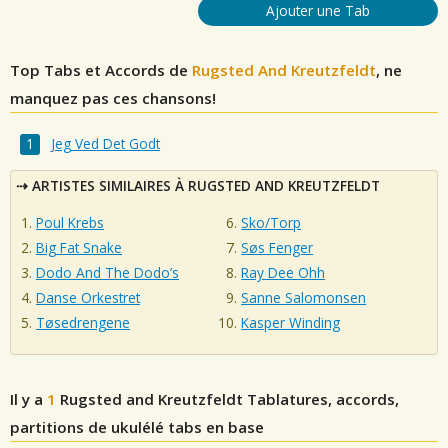
Ajouter une Tab
Top Tabs et Accords de
Rugsted And Kreutzfeldt
, ne
manquez pas ces chansons!
Jeg Ved Det Godt
ARTISTES SIMILAIRES À RUGSTED AND KREUTZFELDT
Poul Krebs
Sko/Torp
Big Fat Snake
Søs Fenger
Dodo And The Dodo’s
Ray Dee Ohh
Danse Orkestret
Sanne Salomonsen
Tøsedrengene
Kasper Winding
Il y a
1
Rugsted and Kreutzfeldt
Tablatures, accords,
partitions de ukulélé tabs en base