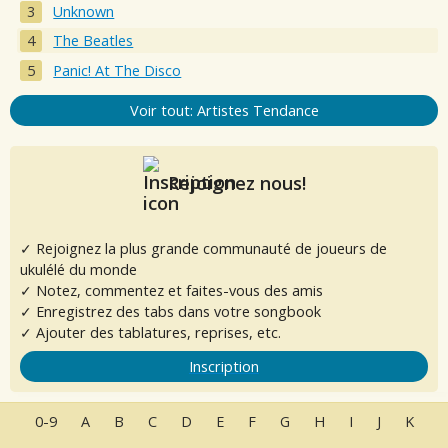
Unknown
The Beatles
Panic! At The Disco
Voir tout: Artistes Tendance
Rejoignez nous!
✓ Rejoignez la plus grande communauté de joueurs de
ukulélé du monde
✓ Notez, commentez et faites-vous des amis
✓ Enregistrez des tabs dans votre songbook
✓ Ajouter des tablatures, reprises, etc.
Inscription
0-9
A
B
C
D
E
F
G
H
I
J
K