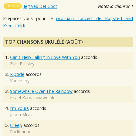
CHORDS
Jeg Ved Det Godt
Notez la chanson !
Préparez-vous pour le
prochain concert de Rugsted and
Kreutzfeldt
.
TOP CHANSONS UKULÉLÉ (AOÛT)
1.
Can't Help Falling In Love With You
accords
Elvis Presley
2.
Riptide
accords
Vance Joy
3.
Somewhere Over The Rainbow
accords
Israel Kamakawiwo'ole
4.
I'm Yours
accords
Jason Mraz
5.
Creep
accords
Radiohead