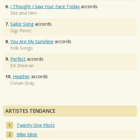
6.
I Thought I Saw Your Face Today
accords
She and Him
7.
Sailor Song
accords
Gigi Perez
8.
You Are My Sunshine
accords
Folk Songs
9.
Perfect
accords
Ed Sheeran
10.
Heather
accords
Conan Gray
ARTISTES TENDANCE
Twenty One Pilots
Billie Eilish