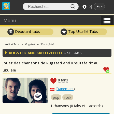
Fr
Menu
Débutant tabs
Top Ukulélé Tabs
Ukulélé Tabs
Rugsted and Kreutzfeldt
RUGSTED AND KREUTZFELDT
UKE TABS
Jouez des chansons de Rugsted and Kreutzfeldt au
ukulélé
0
fans
(
Danemark
)
pop
rock
1
chansons (0 tabs et 1 accords)