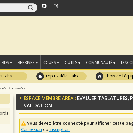
ORDS +
REPRISES +
COURS +
OUTILS +
COMMUNAUTÉ +
DISCO
t tabs
Top Ukulélé Tabs
Choix de l'équi
tente de validation
ESPACE MEMBRE AREA :
EVALUER TABLATURES, P
VALIDATION
ords
Vous devez être connecté pour afficher cette pa
Connexion
ou
Inscription