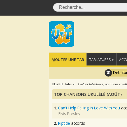
AJOUTER UNE TAB
TABLATURES +
ACC
Débutan
Ukulélé Tabs
Evaluer tablatures, partitions en at
TOP CHANSONS UKULÉLÉ (AOÛT)
1.
Can't Help Falling In Love With You
acc
Elvis Presley
2.
Riptide
accords