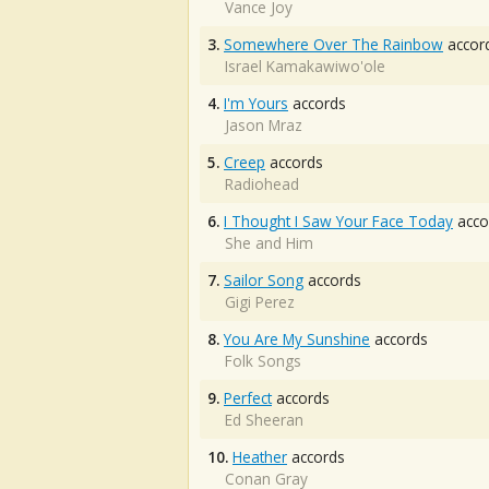
Vance Joy
3.
Somewhere Over The Rainbow
accor
Israel Kamakawiwo'ole
4.
I'm Yours
accords
Jason Mraz
5.
Creep
accords
Radiohead
6.
I Thought I Saw Your Face Today
acco
She and Him
7.
Sailor Song
accords
Gigi Perez
8.
You Are My Sunshine
accords
Folk Songs
9.
Perfect
accords
Ed Sheeran
10.
Heather
accords
Conan Gray