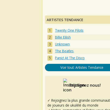
ARTISTES TENDANCE
Twenty One Pilots
Billie Eilish
Unknown
The Beatles
Panic! At The Disco
Voir tout: Artistes Tendance
Rejoignez nous!
✓ Rejoignez la plus grande communaut
de joueurs de ukulélé du monde