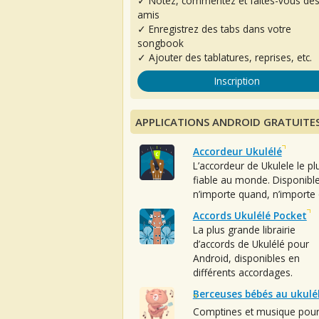
✓ Notez, commentez et faites-vous de
amis
✓ Enregistrez des tabs dans votre
songbook
✓ Ajouter des tablatures, reprises, etc.
Inscription
APPLICATIONS ANDROID GRATUITE
Accordeur Ukulélé
L’accordeur de Ukulele le pl
fiable au monde. Disponibl
n’importe quand, n’importe 
Accords Ukulélé Pocket
La plus grande librairie
d’accords de Ukulélé pour
Android, disponibles en
différents accordages.
Berceuses bébés au ukulé
Comptines et musique pou