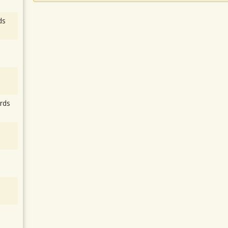
ds
rds