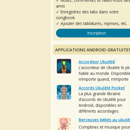
✓ Notez, commentez et faites-vous de
amis
✓ Enregistrez des tabs dans votre
songbook
✓ Ajouter des tablatures, reprises, etc.
Inscription
APPLICATIONS ANDROID GRATUITE
Accordeur Ukulélé
L’accordeur de Ukulele le pl
fiable au monde. Disponibl
n’importe quand, n’importe 
Accords Ukulélé Pocket
La plus grande librairie
d’accords de Ukulélé pour
Android, disponibles en
différents accordages.
Berceuses bébés au ukulé
Comptines et musique pou