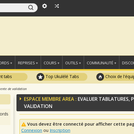
ORDS +
REPRISES +
COURS +
OUTILS +
COMMUNAUTÉ +
DISCO
t tabs
Top Ukulélé Tabs
Choix de l'équi
tente de validation
ESPACE MEMBRE AREA :
EVALUER TABLATURES, P
VALIDATION
ords
Vous devez être connecté pour afficher cette pa
Connexion
ou
Inscription