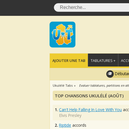
AJOUTER UNE TAB
TABLATURES +
ACC
Débutan
Ukulélé Tabs
Evaluer tablatures, partitions en at
TOP CHANSONS UKULÉLÉ (AOÛT)
1.
Can't Help Falling In Love With You
acc
Elvis Presley
2.
Riptide
accords