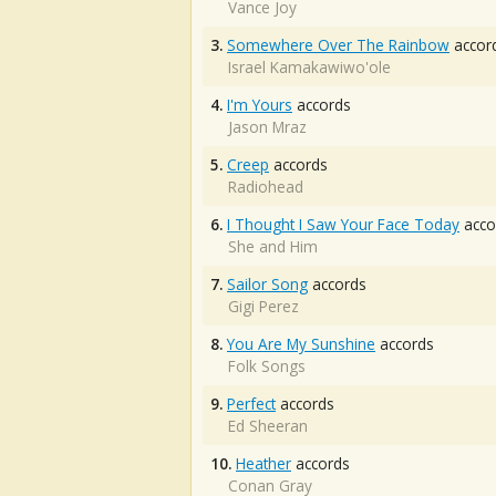
Vance Joy
3.
Somewhere Over The Rainbow
accor
Israel Kamakawiwo'ole
4.
I'm Yours
accords
Jason Mraz
5.
Creep
accords
Radiohead
6.
I Thought I Saw Your Face Today
acco
She and Him
7.
Sailor Song
accords
Gigi Perez
8.
You Are My Sunshine
accords
Folk Songs
9.
Perfect
accords
Ed Sheeran
10.
Heather
accords
Conan Gray