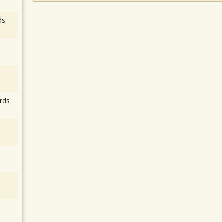
ds
rds