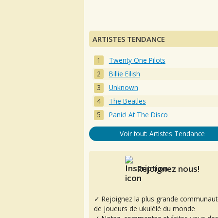
ARTISTES TENDANCE
Twenty One Pilots
Billie Eilish
Unknown
The Beatles
Panic! At The Disco
Voir tout: Artistes Tendance
Rejoignez nous!
✓ Rejoignez la plus grande communaut
de joueurs de ukulélé du monde