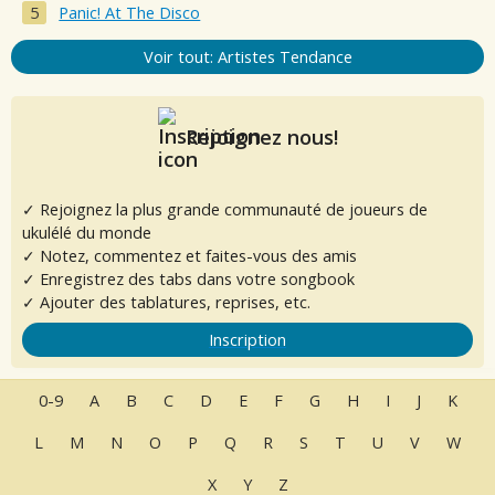
Panic! At The Disco
Voir tout: Artistes Tendance
Rejoignez nous!
✓ Rejoignez la plus grande communauté de joueurs de
ukulélé du monde
✓ Notez, commentez et faites-vous des amis
✓ Enregistrez des tabs dans votre songbook
✓ Ajouter des tablatures, reprises, etc.
Inscription
0-9
A
B
C
D
E
F
G
H
I
J
K
L
M
N
O
P
Q
R
S
T
U
V
W
X
Y
Z