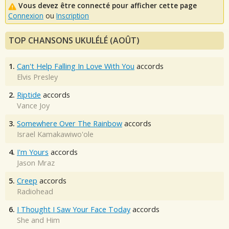
Vous devez être connecté pour afficher cette page
Connexion
ou
Inscription
TOP CHANSONS UKULÉLÉ (AOÛT)
1.
Can't Help Falling In Love With You
accords
Elvis Presley
2.
Riptide
accords
Vance Joy
3.
Somewhere Over The Rainbow
accords
Israel Kamakawiwo'ole
4.
I'm Yours
accords
Jason Mraz
5.
Creep
accords
Radiohead
6.
I Thought I Saw Your Face Today
accords
She and Him