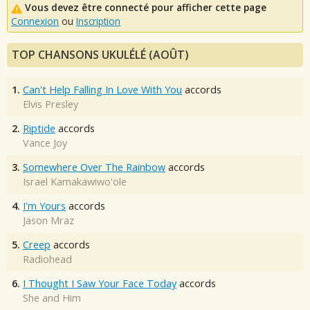
Vous devez être connecté pour afficher cette page
Connexion
ou
Inscription
TOP CHANSONS UKULÉLÉ (AOÛT)
1.
Can't Help Falling In Love With You
accords
Elvis Presley
2.
Riptide
accords
Vance Joy
3.
Somewhere Over The Rainbow
accords
Israel Kamakawiwo'ole
4.
I'm Yours
accords
Jason Mraz
5.
Creep
accords
Radiohead
6.
I Thought I Saw Your Face Today
accords
She and Him