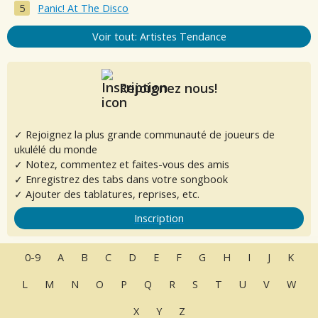
Panic! At The Disco
Voir tout: Artistes Tendance
Rejoignez nous!
✓ Rejoignez la plus grande communauté de joueurs de
ukulélé du monde
✓ Notez, commentez et faites-vous des amis
✓ Enregistrez des tabs dans votre songbook
✓ Ajouter des tablatures, reprises, etc.
Inscription
0-9
A
B
C
D
E
F
G
H
I
J
K
L
M
N
O
P
Q
R
S
T
U
V
W
X
Y
Z