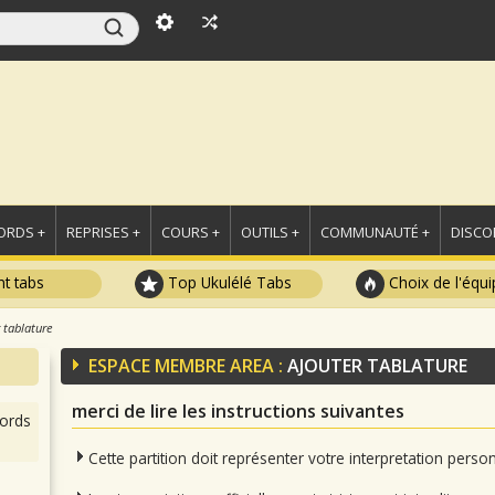
ORDS +
REPRISES +
COURS +
OUTILS +
COMMUNAUTÉ +
DISCO
t tabs
Top Ukulélé Tabs
Choix de l'équi
 tablature
ESPACE MEMBRE AREA :
AJOUTER TABLATURE
merci de lire les instructions suivantes
ords
Cette partition doit représenter votre interpretation pers