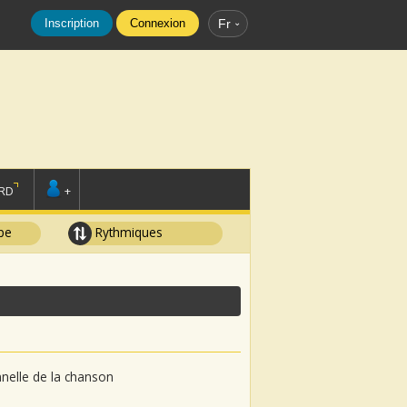
Inscription
Connexion
Fr
RD
+
pe
Rythmiques
onnelle de la chanson