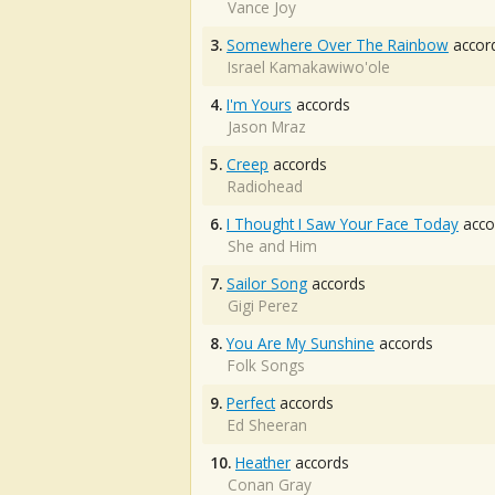
Vance Joy
3.
Somewhere Over The Rainbow
accor
Israel Kamakawiwo'ole
4.
I'm Yours
accords
Jason Mraz
5.
Creep
accords
Radiohead
6.
I Thought I Saw Your Face Today
acco
She and Him
7.
Sailor Song
accords
Gigi Perez
8.
You Are My Sunshine
accords
Folk Songs
9.
Perfect
accords
Ed Sheeran
10.
Heather
accords
Conan Gray