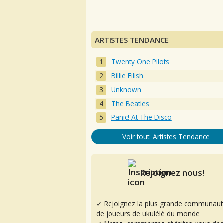
ARTISTES TENDANCE
Twenty One Pilots
Billie Eilish
Unknown
The Beatles
Panic! At The Disco
Voir tout: Artistes Tendance
Rejoignez nous!
✓ Rejoignez la plus grande communaut
de joueurs de ukulélé du monde