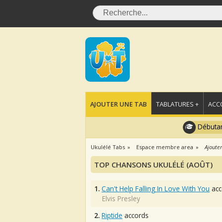
AJOUTER UNE TAB
TABLATURES +
ACC
Débutan
Ukulélé Tabs
Espace membre area
Ajouter
TOP CHANSONS UKULÉLÉ (AOÛT)
1.
Can't Help Falling In Love With You
acc
Elvis Presley
2.
Riptide
accords