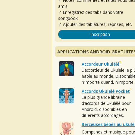
✓ Notez, commentez et faites-vous de
amis
✓ Enregistrez des tabs dans votre
songbook
✓ Ajouter des tablatures, reprises, etc.
Inscription
APPLICATIONS ANDROID GRATUITE
Accordeur Ukulélé
L’accordeur de Ukulele le pl
fiable au monde. Disponibl
n’importe quand, n’importe 
Accords Ukulélé Pocket
La plus grande librairie
d’accords de Ukulélé pour
Android, disponibles en
différents accordages.
Berceuses bébés au ukulé
Comptines et musique pou