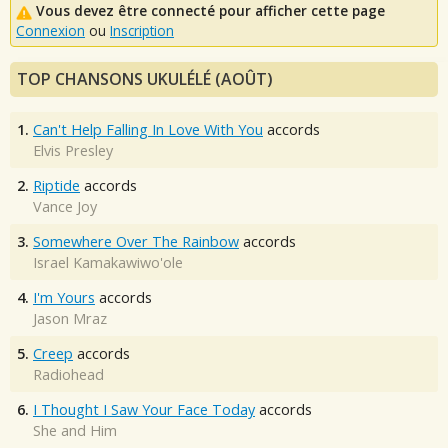
Vous devez être connecté pour afficher cette page
Connexion
ou
Inscription
TOP CHANSONS UKULÉLÉ (AOÛT)
1.
Can't Help Falling In Love With You
accords
Elvis Presley
2.
Riptide
accords
Vance Joy
3.
Somewhere Over The Rainbow
accords
Israel Kamakawiwo'ole
4.
I'm Yours
accords
Jason Mraz
5.
Creep
accords
Radiohead
6.
I Thought I Saw Your Face Today
accords
She and Him