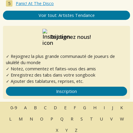
Panic! At The Disco
Voir tout: Artistes Tendance
Rejoignez nous!
✓ Rejoignez la plus grande communauté de joueurs de
ukulélé du monde
✓ Notez, commentez et faites-vous des amis
✓ Enregistrez des tabs dans votre songbook
✓ Ajouter des tablatures, reprises, etc.
Inscription
0-9
A
B
C
D
E
F
G
H
I
J
K
L
M
N
O
P
Q
R
S
T
U
V
W
X
Y
Z