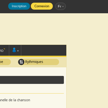
Inscription
Connexion
Fr
RD
+
pe
Rythmiques
onnelle de la chanson