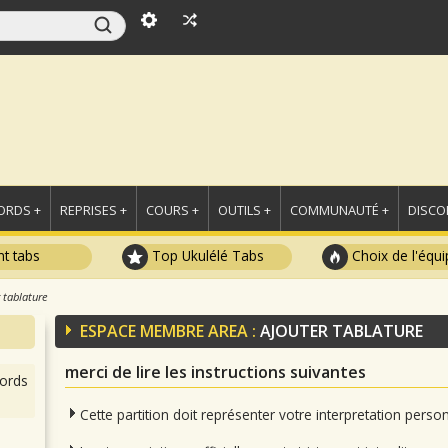
ORDS +
REPRISES +
COURS +
OUTILS +
COMMUNAUTÉ +
DISCO
t tabs
Top Ukulélé Tabs
Choix de l'équi
 tablature
ESPACE MEMBRE AREA :
AJOUTER TABLATURE
merci de lire les instructions suivantes
ords
Cette partition doit représenter votre interpretation pers