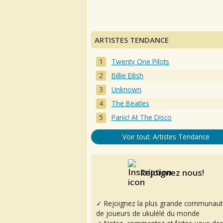
ARTISTES TENDANCE
Twenty One Pilots
Billie Eilish
Unknown
The Beatles
Panic! At The Disco
Voir tout: Artistes Tendance
Rejoignez nous!
✓ Rejoignez la plus grande communaut
de joueurs de ukulélé du monde