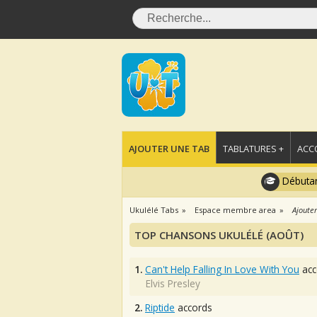
AJOUTER UNE TAB
TABLATURES +
ACC
Débutan
Ukulélé Tabs
Espace membre area
Ajouter
TOP CHANSONS UKULÉLÉ (AOÛT)
1.
Can't Help Falling In Love With You
acc
Elvis Presley
2.
Riptide
accords