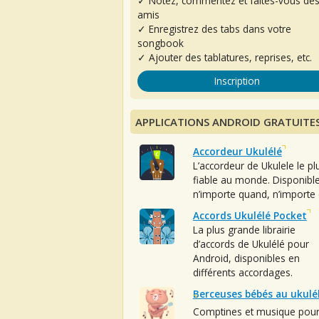
✓ Notez, commentez et faites-vous de
amis
✓ Enregistrez des tabs dans votre
songbook
✓ Ajouter des tablatures, reprises, etc.
Inscription
APPLICATIONS ANDROID GRATUITE
Accordeur Ukulélé
L’accordeur de Ukulele le pl
fiable au monde. Disponibl
n’importe quand, n’importe 
Accords Ukulélé Pocket
La plus grande librairie
d’accords de Ukulélé pour
Android, disponibles en
différents accordages.
Berceuses bébés au ukulé
Comptines et musique pou