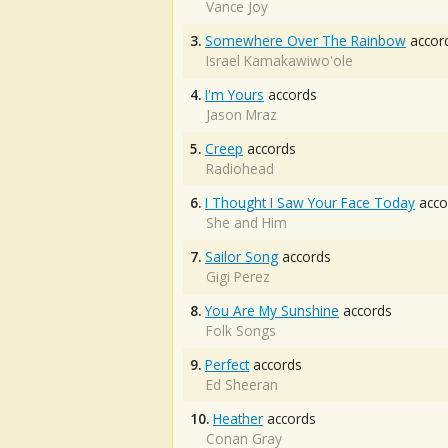
Vance Joy
3.
Somewhere Over The Rainbow
accor
Israel Kamakawiwo'ole
4.
I'm Yours
accords
Jason Mraz
5.
Creep
accords
Radiohead
6.
I Thought I Saw Your Face Today
acco
She and Him
7.
Sailor Song
accords
Gigi Perez
8.
You Are My Sunshine
accords
Folk Songs
9.
Perfect
accords
Ed Sheeran
10.
Heather
accords
Conan Gray