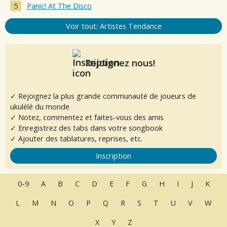
Panic! At The Disco
Voir tout: Artistes Tendance
Rejoignez nous!
✓ Rejoignez la plus grande communauté de joueurs de
ukulélé du monde
✓ Notez, commentez et faites-vous des amis
✓ Enregistrez des tabs dans votre songbook
✓ Ajouter des tablatures, reprises, etc.
Inscription
0-9
A
B
C
D
E
F
G
H
I
J
K
L
M
N
O
P
Q
R
S
T
U
V
W
X
Y
Z