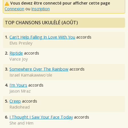
Vous devez être connecté pour afficher cette page
Connexion
ou
Inscription
TOP CHANSONS UKULÉLÉ (AOÛT)
1.
Can't Help Falling In Love With You
accords
Elvis Presley
2.
Riptide
accords
Vance Joy
3.
Somewhere Over The Rainbow
accords
Israel Kamakawiwo'ole
4.
I'm Yours
accords
Jason Mraz
5.
Creep
accords
Radiohead
6.
I Thought I Saw Your Face Today
accords
She and Him