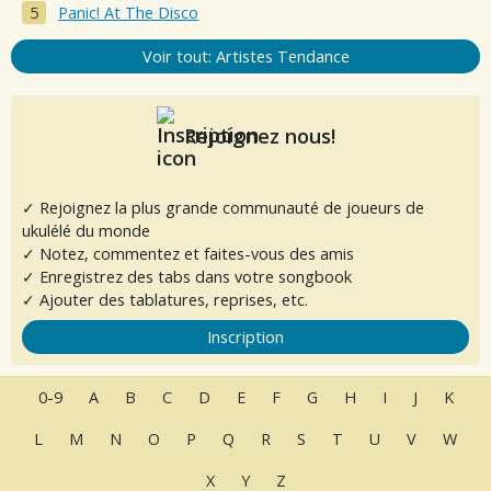
Panic! At The Disco
Voir tout: Artistes Tendance
Rejoignez nous!
✓ Rejoignez la plus grande communauté de joueurs de
ukulélé du monde
✓ Notez, commentez et faites-vous des amis
✓ Enregistrez des tabs dans votre songbook
✓ Ajouter des tablatures, reprises, etc.
Inscription
0-9
A
B
C
D
E
F
G
H
I
J
K
L
M
N
O
P
Q
R
S
T
U
V
W
X
Y
Z