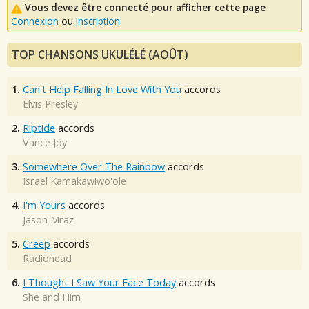
Vous devez être connecté pour afficher cette page
Connexion
ou
Inscription
TOP CHANSONS UKULÉLÉ (AOÛT)
1.
Can't Help Falling In Love With You
accords
Elvis Presley
2.
Riptide
accords
Vance Joy
3.
Somewhere Over The Rainbow
accords
Israel Kamakawiwo'ole
4.
I'm Yours
accords
Jason Mraz
5.
Creep
accords
Radiohead
6.
I Thought I Saw Your Face Today
accords
She and Him