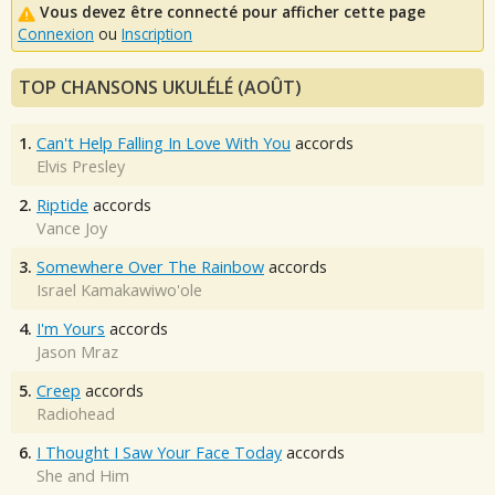
Vous devez être connecté pour afficher cette page
Connexion
ou
Inscription
TOP CHANSONS UKULÉLÉ (AOÛT)
1.
Can't Help Falling In Love With You
accords
Elvis Presley
2.
Riptide
accords
Vance Joy
3.
Somewhere Over The Rainbow
accords
Israel Kamakawiwo'ole
4.
I'm Yours
accords
Jason Mraz
5.
Creep
accords
Radiohead
6.
I Thought I Saw Your Face Today
accords
She and Him