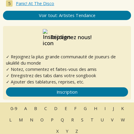
Panic! At The Disco
Voir tout: Artistes Tendance
Rejoignez nous!
✓ Rejoignez la plus grande communauté de joueurs de
ukulélé du monde
✓ Notez, commentez et faites-vous des amis
✓ Enregistrez des tabs dans votre songbook
✓ Ajouter des tablatures, reprises, etc.
Inscription
0-9
A
B
C
D
E
F
G
H
I
J
K
L
M
N
O
P
Q
R
S
T
U
V
W
X
Y
Z