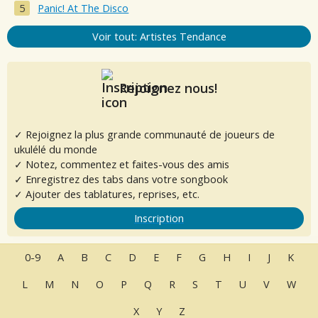
Panic! At The Disco
Voir tout: Artistes Tendance
Rejoignez nous!
✓ Rejoignez la plus grande communauté de joueurs de
ukulélé du monde
✓ Notez, commentez et faites-vous des amis
✓ Enregistrez des tabs dans votre songbook
✓ Ajouter des tablatures, reprises, etc.
Inscription
0-9
A
B
C
D
E
F
G
H
I
J
K
L
M
N
O
P
Q
R
S
T
U
V
W
X
Y
Z