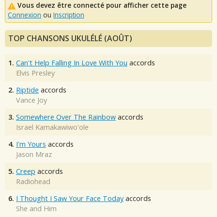
Vous devez être connecté pour afficher cette page
Connexion
ou
Inscription
TOP CHANSONS UKULÉLÉ (AOÛT)
1.
Can't Help Falling In Love With You
accords
Elvis Presley
2.
Riptide
accords
Vance Joy
3.
Somewhere Over The Rainbow
accords
Israel Kamakawiwo'ole
4.
I'm Yours
accords
Jason Mraz
5.
Creep
accords
Radiohead
6.
I Thought I Saw Your Face Today
accords
She and Him