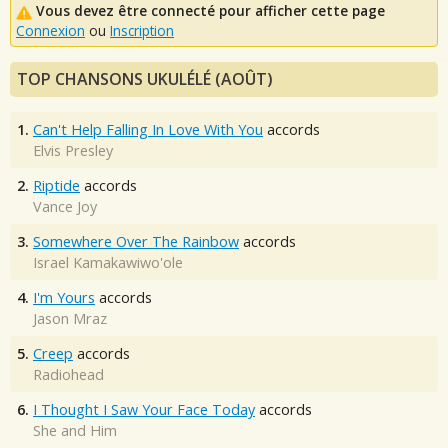
Vous devez être connecté pour afficher cette page
Connexion
ou
Inscription
TOP CHANSONS UKULÉLÉ (AOÛT)
1.
Can't Help Falling In Love With You
accords
Elvis Presley
2.
Riptide
accords
Vance Joy
3.
Somewhere Over The Rainbow
accords
Israel Kamakawiwo'ole
4.
I'm Yours
accords
Jason Mraz
5.
Creep
accords
Radiohead
6.
I Thought I Saw Your Face Today
accords
She and Him