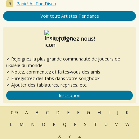
Panic! At The Disco
Voir tout: Artistes Tendance
Rejoignez nous!
✓ Rejoignez la plus grande communauté de joueurs de
ukulélé du monde
✓ Notez, commentez et faites-vous des amis
✓ Enregistrez des tabs dans votre songbook
✓ Ajouter des tablatures, reprises, etc.
Inscription
0-9
A
B
C
D
E
F
G
H
I
J
K
L
M
N
O
P
Q
R
S
T
U
V
W
X
Y
Z