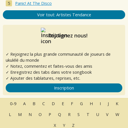
Panic! At The Disco
Voir tout: Artistes Tendance
Rejoignez nous!
✓ Rejoignez la plus grande communauté de joueurs de
ukulélé du monde
✓ Notez, commentez et faites-vous des amis
✓ Enregistrez des tabs dans votre songbook
✓ Ajouter des tablatures, reprises, etc.
Inscription
0-9
A
B
C
D
E
F
G
H
I
J
K
L
M
N
O
P
Q
R
S
T
U
V
W
X
Y
Z