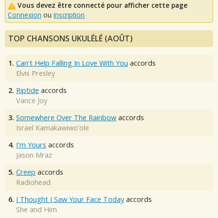
Vous devez être connecté pour afficher cette page
Connexion
ou
Inscription
TOP CHANSONS UKULÉLÉ (AOÛT)
1.
Can't Help Falling In Love With You
accords
Elvis Presley
2.
Riptide
accords
Vance Joy
3.
Somewhere Over The Rainbow
accords
Israel Kamakawiwo'ole
4.
I'm Yours
accords
Jason Mraz
5.
Creep
accords
Radiohead
6.
I Thought I Saw Your Face Today
accords
She and Him