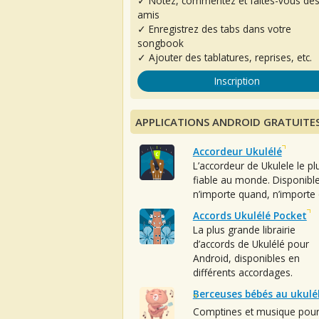
✓ Notez, commentez et faites-vous de
amis
✓ Enregistrez des tabs dans votre
songbook
✓ Ajouter des tablatures, reprises, etc.
Inscription
APPLICATIONS ANDROID GRATUITE
Accordeur Ukulélé
L’accordeur de Ukulele le pl
fiable au monde. Disponibl
n’importe quand, n’importe 
Accords Ukulélé Pocket
La plus grande librairie
d’accords de Ukulélé pour
Android, disponibles en
différents accordages.
Berceuses bébés au ukulé
Comptines et musique pou