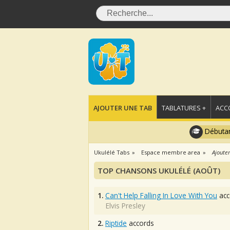
AJOUTER UNE TAB
TABLATURES +
ACC
Débutan
Ukulélé Tabs
Espace membre area
Ajouter
TOP CHANSONS UKULÉLÉ (AOÛT)
1.
Can't Help Falling In Love With You
acc
Elvis Presley
2.
Riptide
accords