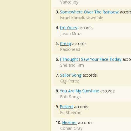
Vance Joy
3.
Somewhere Over The Rainbow
accor
Israel Kamakawiwo'ole
4.
I'm Yours
accords
Jason Mraz
5.
Creep
accords
Radiohead
6.
I Thought I Saw Your Face Today
acco
She and Him
7.
Sailor Song
accords
Gigi Perez
8.
You Are My Sunshine
accords
Folk Songs
9.
Perfect
accords
Ed Sheeran
10.
Heather
accords
Conan Gray