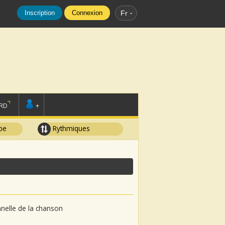
Inscription
Connexion
Fr
RD
+
pe
Rythmiques
onnelle de la chanson