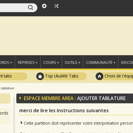
ORDS +
REPRISES +
COURS +
OUTILS +
COMMUNAUTÉ +
DISCO
t tabs
Top Ukulélé Tabs
Choix de l'équi
 tablature
ESPACE MEMBRE AREA :
AJOUTER TABLATURE
merci de lire les instructions suivantes
ords
Cette partition doit représenter votre interpretation pers