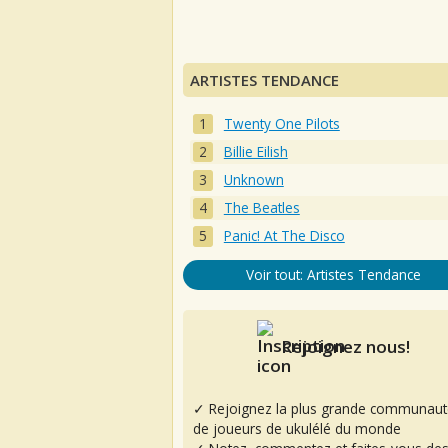
ARTISTES TENDANCE
Twenty One Pilots
Billie Eilish
Unknown
The Beatles
Panic! At The Disco
Voir tout: Artistes Tendance
Rejoignez nous!
✓ Rejoignez la plus grande communaut
de joueurs de ukulélé du monde