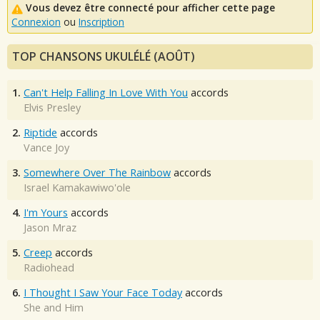
Vous devez être connecté pour afficher cette page
Connexion
ou
Inscription
TOP CHANSONS UKULÉLÉ (AOÛT)
1.
Can't Help Falling In Love With You
accords
Elvis Presley
2.
Riptide
accords
Vance Joy
3.
Somewhere Over The Rainbow
accords
Israel Kamakawiwo'ole
4.
I'm Yours
accords
Jason Mraz
5.
Creep
accords
Radiohead
6.
I Thought I Saw Your Face Today
accords
She and Him