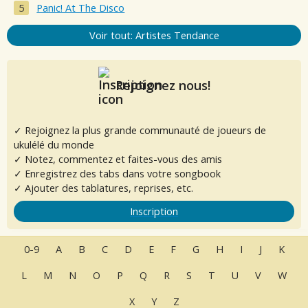
Panic! At The Disco
Voir tout: Artistes Tendance
Rejoignez nous!
✓ Rejoignez la plus grande communauté de joueurs de
ukulélé du monde
✓ Notez, commentez et faites-vous des amis
✓ Enregistrez des tabs dans votre songbook
✓ Ajouter des tablatures, reprises, etc.
Inscription
0-9
A
B
C
D
E
F
G
H
I
J
K
L
M
N
O
P
Q
R
S
T
U
V
W
X
Y
Z