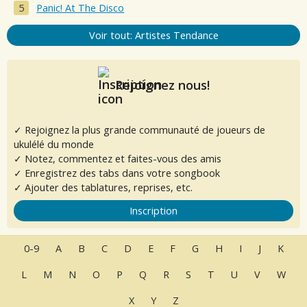
Panic! At The Disco
Voir tout: Artistes Tendance
Rejoignez nous!
✓ Rejoignez la plus grande communauté de joueurs de
ukulélé du monde
✓ Notez, commentez et faites-vous des amis
✓ Enregistrez des tabs dans votre songbook
✓ Ajouter des tablatures, reprises, etc.
Inscription
0-9
A
B
C
D
E
F
G
H
I
J
K
L
M
N
O
P
Q
R
S
T
U
V
W
X
Y
Z