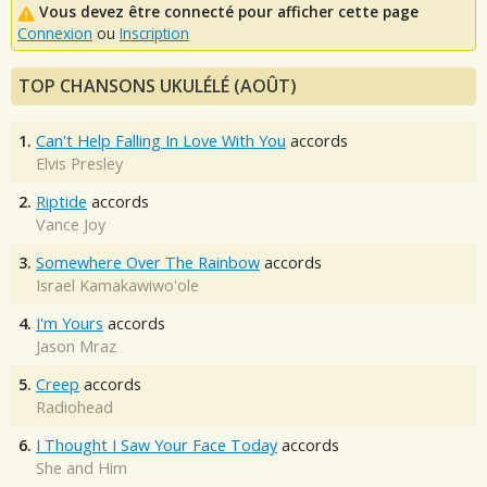
Vous devez être connecté pour afficher cette page
Connexion
ou
Inscription
TOP CHANSONS UKULÉLÉ (AOÛT)
1.
Can't Help Falling In Love With You
accords
Elvis Presley
2.
Riptide
accords
Vance Joy
3.
Somewhere Over The Rainbow
accords
Israel Kamakawiwo'ole
4.
I'm Yours
accords
Jason Mraz
5.
Creep
accords
Radiohead
6.
I Thought I Saw Your Face Today
accords
She and Him