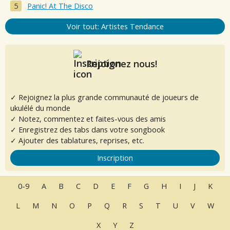
Panic! At The Disco
Voir tout: Artistes Tendance
Rejoignez nous!
✓ Rejoignez la plus grande communauté de joueurs de
ukulélé du monde
✓ Notez, commentez et faites-vous des amis
✓ Enregistrez des tabs dans votre songbook
✓ Ajouter des tablatures, reprises, etc.
Inscription
0-9
A
B
C
D
E
F
G
H
I
J
K
L
M
N
O
P
Q
R
S
T
U
V
W
X
Y
Z