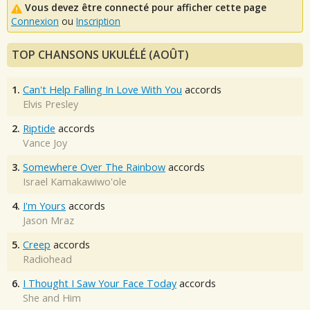
Vous devez être connecté pour afficher cette page
Connexion
ou
Inscription
TOP CHANSONS UKULÉLÉ (AOÛT)
1.
Can't Help Falling In Love With You
accords
Elvis Presley
2.
Riptide
accords
Vance Joy
3.
Somewhere Over The Rainbow
accords
Israel Kamakawiwo'ole
4.
I'm Yours
accords
Jason Mraz
5.
Creep
accords
Radiohead
6.
I Thought I Saw Your Face Today
accords
She and Him