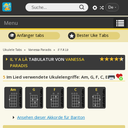
De
Menu
Anfänger tabs
Bester Uke Tabs
Ukulele Tabs
Vanessa Paradis
Il Y A Là
IL Y A LÀ
TABULATUR VON
VANESSA
PARADIS
5
Im Lied verwendete Ukulelengriffe
: Am, G, F, C, E
Ansehen dieser Akkorde für Bariton