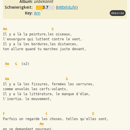
Album:
unbekannt
Schwierigkeit:
3.7
(
Mittelstufe
)
Key:
Am
Akkorde
Am
G
Il y a là la peinture,les oiseaux,
l'envergure qui luttent contre le vent,
Il y a là les bordures,les distances,
ton allure quand tu marches juste devant,
Am
G
  (x2)
Am
G
Il y a là les fissures, fermées les serrures,
comme envolés les cerfs-volants,
Il y a là la littérature, le manque d'élan,
l'inertie, le mouvement,
F
C
E
Parfois on regarde les choses, telles qu'elles sont,
Am
en se demandant pourquoi,