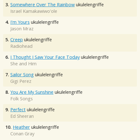
3.
Somewhere Over The Rainbow
ukulelengriffe
Israel Kamakawiwo'ole
4.
I'm Yours
ukulelengriffe
Jason Mraz
5.
Creep
ukulelengriffe
Radiohead
6.
I Thought I Saw Your Face Today
ukulelengriffe
She and Him
7.
Sailor Song
ukulelengriffe
Gigi Perez
8.
You Are My Sunshine
ukulelengriffe
Folk Songs
9.
Perfect
ukulelengriffe
Ed Sheeran
10.
Heather
ukulelengriffe
Conan Gray