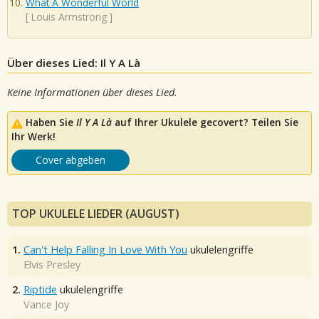
What A Wonderful World
[
Louis Armstrong
]
Über dieses Lied: Il Y A Là
Keine Informationen über dieses Lied.
Haben Sie
Il Y A Là
auf Ihrer Ukulele gecovert? Teilen Sie
Ihr Werk!
Cover abgeben
TOP UKULELE LIEDER (AUGUST)
1.
Can't Help Falling In Love With You
ukulelengriffe
Elvis Presley
2.
Riptide
ukulelengriffe
Vance Joy