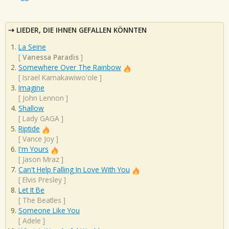
LIEDER, DIE IHNEN GEFALLEN KÖNNTEN
La Seine
[
Vanessa Paradis
]
Somewhere Over The Rainbow
[
Israel Kamakawiwo'ole
]
Imagine
[
John Lennon
]
Shallow
[
Lady GAGA
]
Riptide
[
Vance Joy
]
I'm Yours
[
Jason Mraz
]
Can't Help Falling In Love With You
[
Elvis Presley
]
Let It Be
[
The Beatles
]
Someone Like You
[
Adele
]