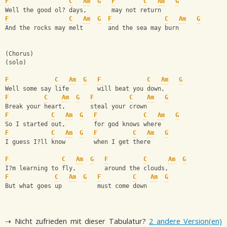
F
C
Am
G
F
C
Am
G
Well the good ol? days,       may not return
F
C
Am
G
F
C
Am
G
And the rocks may melt       and the sea may burn
(Chorus)
(solo)
F
C
Am
G
F
C
Am
G
Well some say life        will beat you down,
F
C
Am
G
F
C
Am
G
Break your heart,       steal your crown
F
C
Am
G
F
C
Am
G
So I started out,        for god knows where
F
C
Am
G
F
C
Am
G
I guess I?ll know        when I get there
F
C
Am
G
F
C
Am
G
I?m learning to fly,        around the clouds,
F
C
Am
G
F
C
Am
G
But what goes up          must come down
⇢ Nicht zufrieden mit dieser Tabulatur?
2 andere Version(en)