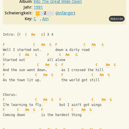
Album:
Into The Great Wide Open
Jahr:
1991
Schwierigkeit:
2
(
Anfänger
)
Key:
C
,
Am
Akkorde
Intro: [
F
C
Am
G
] X 4
F
C
Am
G
F
C
Am
G
Well I started out,       down a dirty road
F
C
Am
G
F
C
Am
G
Started out           all alone
F
C
Am
G
F
C
Am
G
And the sun went down,       as I crossed the hill
F
C
Am
G
F
C
Am
G
As the town lit up,          the world got still
Chorus:
F
C
Am
G
F
C
Am
G
I?m learning to fly,        but I ain?t got wings
F
C
Am
G
F
C
Am
G
Coming down        is the hardest thing