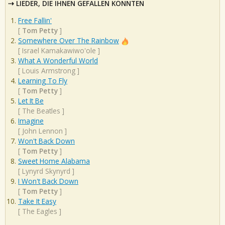
LIEDER, DIE IHNEN GEFALLEN KÖNNTEN
Free Fallin'
[
Tom Petty
]
Somewhere Over The Rainbow
[
Israel Kamakawiwo'ole
]
What A Wonderful World
[
Louis Armstrong
]
Learning To Fly
[
Tom Petty
]
Let It Be
[
The Beatles
]
Imagine
[
John Lennon
]
Won't Back Down
[
Tom Petty
]
Sweet Home Alabama
[
Lynyrd Skynyrd
]
I Won't Back Down
[
Tom Petty
]
Take It Easy
[
The Eagles
]