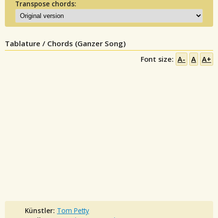
Transpose chords:
Tablature / Chords (Ganzer Song)
Font size:
A-
A
A+
Künstler:
Tom Petty