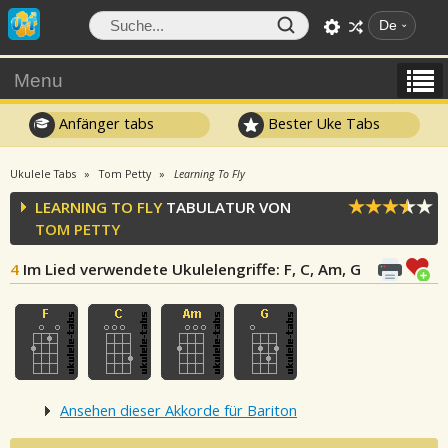
De
Menu
Anfänger tabs
Bester Uke Tabs
Ukulele Tabs
Tom Petty
Learning To Fly
LEARNING TO FLY
TABULATUR VON
TOM PETTY
4
Im Lied verwendete Ukulelengriffe
: F, C, Am, G
Ansehen dieser Akkorde für Bariton