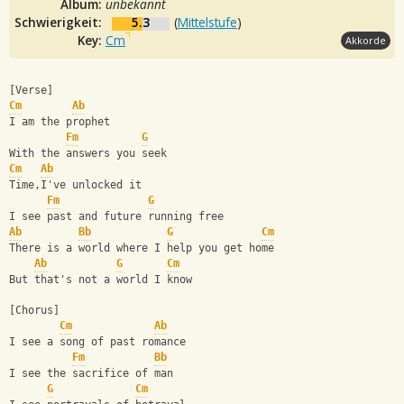
Album:
unbekannt
Schwierigkeit:
5.3
(
Mittelstufe
)
Key:
Cm
Akkorde
[Verse]
Cm
Ab
I am the prophet
Fm
G
With the answers you seek
Cm
Ab
Time,I've unlocked it
Fm
G
I see past and future running free
Ab
Bb
G
Cm
There is a world where I help you get home
Ab
G
Cm
But that's not a world I know
[Chorus]
Cm
Ab
I see a song of past romance
Fm
Bb
I see the sacrifice of man
G
Cm