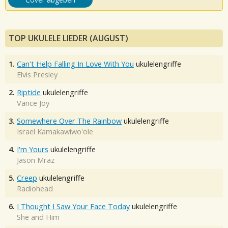
TOP UKULELE LIEDER (AUGUST)
1.
Can't Help Falling In Love With You
ukulelengriffe
Elvis Presley
2.
Riptide
ukulelengriffe
Vance Joy
3.
Somewhere Over The Rainbow
ukulelengriffe
Israel Kamakawiwo'ole
4.
I'm Yours
ukulelengriffe
Jason Mraz
5.
Creep
ukulelengriffe
Radiohead
6.
I Thought I Saw Your Face Today
ukulelengriffe
She and Him