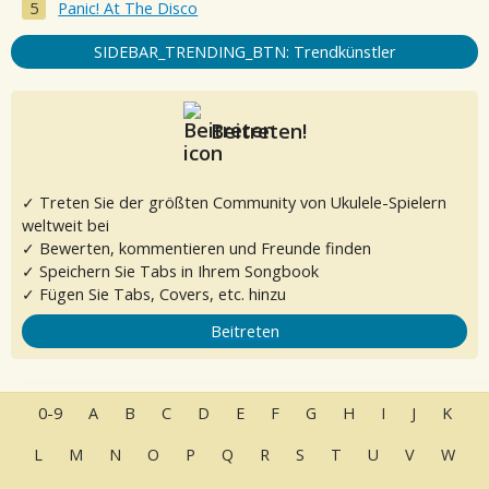
Panic! At The Disco
SIDEBAR_TRENDING_BTN: Trendkünstler
Beitreten!
✓ Treten Sie der größten Community von Ukulele-Spielern
weltweit bei
✓ Bewerten, kommentieren und Freunde finden
✓ Speichern Sie Tabs in Ihrem Songbook
✓ Fügen Sie Tabs, Covers, etc. hinzu
Beitreten
0-9
A
B
C
D
E
F
G
H
I
J
K
L
M
N
O
P
Q
R
S
T
U
V
W