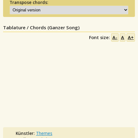
Transpose chords:
Tablature / Chords (Ganzer Song)
Font size:
A-
A
A+
Künstler:
Themes