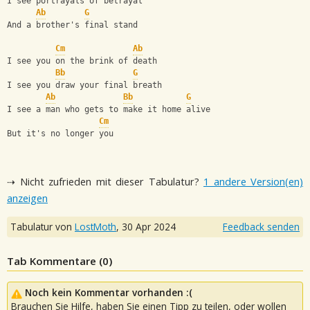
I see portrayals of betrayal
Ab
G
And a brother's final stand
Cm
Ab
I see you on the brink of death
Bb
G
I see you draw your final breath
Ab
Bb
G
I see a man who gets to make it home alive
Cm
But it's no longer you
⇢ Nicht zufrieden mit dieser Tabulatur?
1 andere Version(en)
anzeigen
Tabulatur von
LostMoth
,
30 Apr 2024
Feedback senden
Tab Kommentare (
0
)
Noch kein Kommentar vorhanden :(
Brauchen Sie Hilfe, haben Sie einen Tipp zu teilen, oder wollen