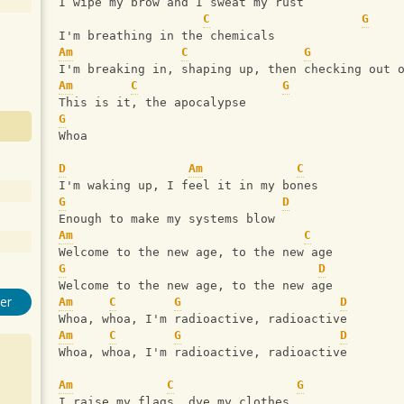
I wipe my brow and I sweat my rust
C
G
I'm breathing in the chemicals
Am
C
G
I'm breaking in, shaping up, then checking out 
Am
C
G
This is it, the apocalypse
G
Whoa
D
Am
C
I'm waking up, I feel it in my bones
G
D
Enough to make my systems blow
Am
C
Welcome to the new age, to the new age
G
D
Welcome to the new age, to the new age
er
Am
C
G
D
Whoa, whoa, I'm radioactive, radioactive
Am
C
G
D
Whoa, whoa, I'm radioactive, radioactive
Am
C
G
I raise my flags, dye my clothes