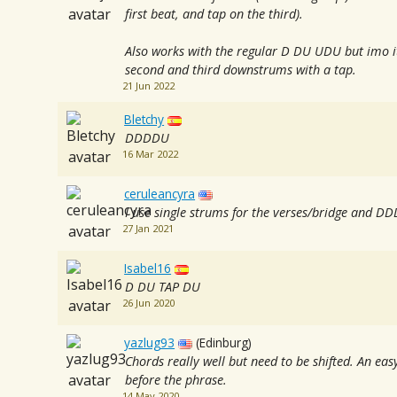
first beat, and tap on the third).
Also works with the regular D DU UDU but imo it
second and third downstrums with a tap.
21 Jun 2022
Bletchy
DDDDU
16 Mar 2022
ceruleancyra
I use single strums for the verses/bridge and D
27 Jan 2021
Isabel16
D DU TAP DU
26 Jun 2020
yazlug93
(Edinburg)
Chords really well but need to be shifted. An easy
before the phrase.
14 May 2020