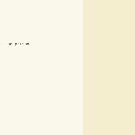
D
on the prison bus