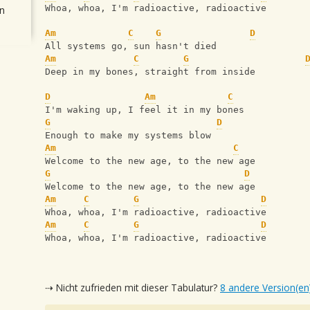
Whoa, whoa, I'm radioactive, radioactive
n
Am
C
G
D
All systems go, sun hasn't died
Am
C
G
Deep in my bones, straight from inside
D
Am
C
I'm waking up, I feel it in my bones
G
D
Enough to make my systems blow
Am
C
Welcome to the new age, to the new age
G
D
Welcome to the new age, to the new age
Am
C
G
D
Whoa, whoa, I'm radioactive, radioactive
Am
C
G
D
Whoa, whoa, I'm radioactive, radioactive
⇢ Nicht zufrieden mit dieser Tabulatur?
8 andere Version(en