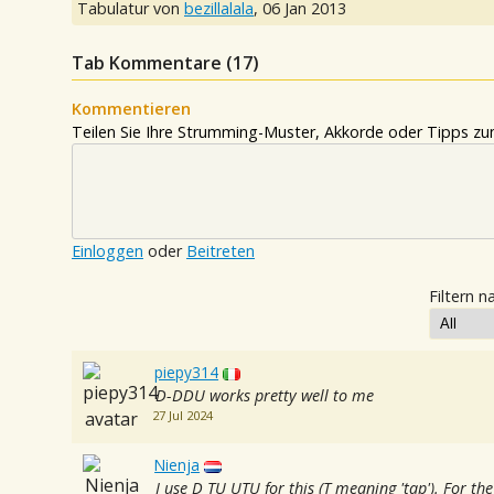
Tabulatur von
bezillalala
,
06 Jan 2013
Tab Kommentare (
17
)
Kommentieren
Teilen Sie Ihre Strumming-Muster, Akkorde oder Tipps zum
Einloggen
oder
Beitreten
Filtern n
piepy314
D-DDU works pretty well to me
27 Jul 2024
Nienja
I use D TU UTU for this (T meaning 'tap'). For th