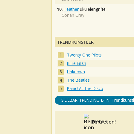
10.
Heather
ukulelengriffe
Conan Gray
TRENDKÜNSTLER
Twenty One Pilots
Billie Eilish
Unknown
The Beatles
Panic! At The Disco
SIDEBAR_TRENDING_BTN: Trendkünstl
Beitreten!