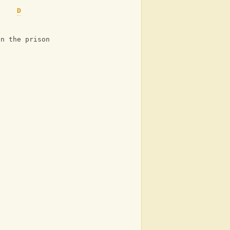
D
D
on the prison bus