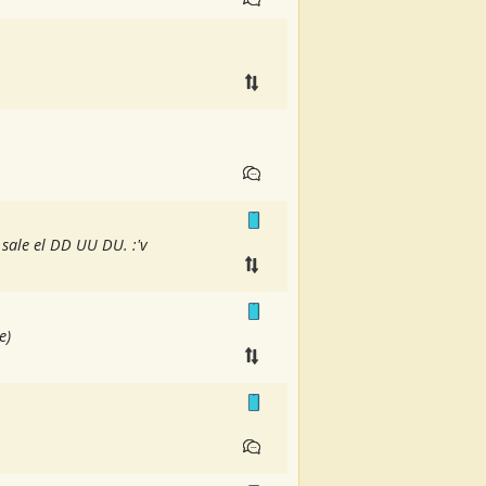
 sale el DD UU DU. :'v
e)