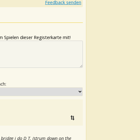
Feedback senden
 Spielen dieser Registerkarte mit!
ach:
e bridge i do D T. (strum down on the