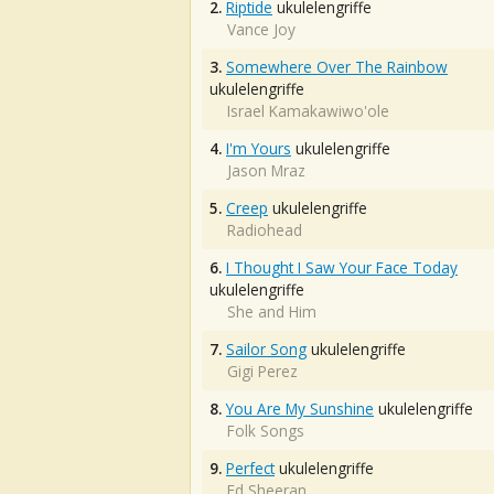
2.
Riptide
ukulelengriffe
Vance Joy
3.
Somewhere Over The Rainbow
ukulelengriffe
Israel Kamakawiwo'ole
4.
I'm Yours
ukulelengriffe
Jason Mraz
5.
Creep
ukulelengriffe
Radiohead
6.
I Thought I Saw Your Face Today
ukulelengriffe
She and Him
7.
Sailor Song
ukulelengriffe
Gigi Perez
8.
You Are My Sunshine
ukulelengriffe
Folk Songs
9.
Perfect
ukulelengriffe
Ed Sheeran