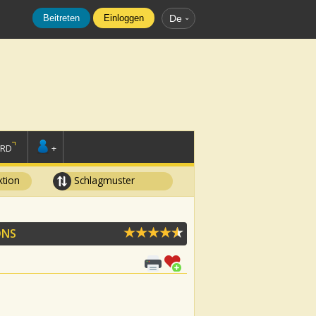
Beitreten
Einloggen
De
ORD
+
tion
Schlagmuster
ONS