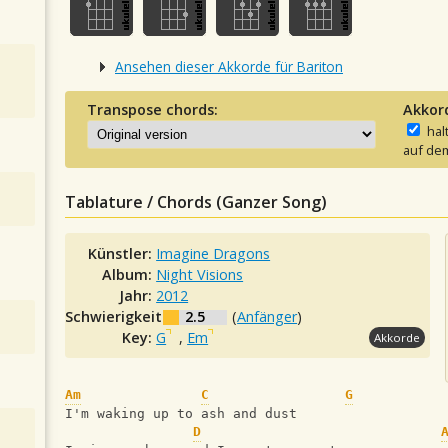
Ansehen dieser Akkorde für Bariton
Transpose chords:
Akkor
hal
auf dem
Tablature / Chords (Ganzer Song)
Künstler:
Imagine Dragons
Album:
Night Visions
Jahr:
2012
Schwierigkeit:
2.5
(
Anfänger
)
Key:
G
,
Em
Akkorde
Am
C
G
I'm waking up to ash and dust
D