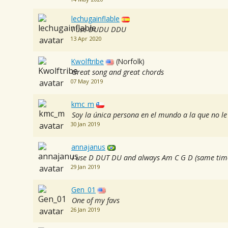
lechugainflable
I use DUDU DDU
13 Apr 2020
Kwolftribe
(Norfolk)
Great song and great chords
07 May 2019
kmc_m
Soy la única persona en el mundo a la que no le
30 Jan 2019
annajanus
I use D DUT DU and always Am C G D (same tim
29 Jan 2019
Gen_01
One of my favs
26 Jan 2019