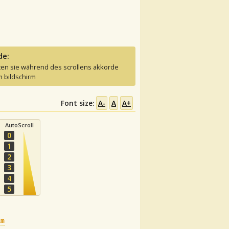
de:
ten sie während des scrollens akkorde
 bildschirm
Font size:
A-
A
A+
AutoScroll
0
1
2
3
4
5
Am