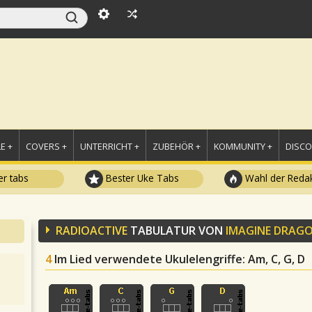
E +
COVERS +
UNTERRICHT +
ZUBEHÖR +
KOMMUNITY +
DISC
r tabs
Bester Uke Tabs
Wahl der Redak
RADIOACTIVE
TABULATUR VON
IMAGINE DRAG
4
Im Lied verwendete Ukulelengriffe
: Am, C, G, D