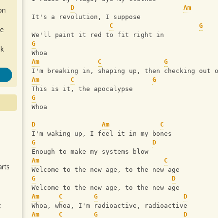
D
Am
on
It's a revolution, I suppose
C
G
de
We'll paint it red to fit right in
G
ok
Whoa
Am
C
G
I'm breaking in, shaping up, then checking out 
Am
C
G
This is it, the apocalypse
G
Whoa
D
Am
C
.
I'm waking up, I feel it in my bones
G
D
Enough to make my systems blow
Am
C
arts
Welcome to the new age, to the new age
G
D
Welcome to the new age, to the new age
Am
C
G
D
k
Whoa, whoa, I'm radioactive, radioactive
m
Am
C
G
D