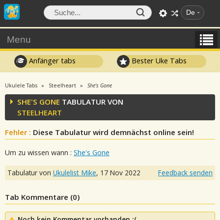
De
Menu
Anfänger tabs
Bester Uke Tabs
Ukulele Tabs
Steelheart
She's Gone
SHE'S GONE
TABULATUR VON
STEELHEART
Fehler :
Diese Tabulatur wird demnächst online sein!
Um zu wissen wann :
She's Gone
Tabulatur von
Ukulelist_Mike
,
17 Nov 2022
Feedback senden
Tab Kommentare (
0
)
Noch kein Kommentar vorhanden :(