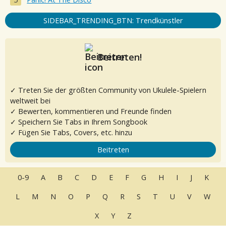
SIDEBAR_TRENDING_BTN: Trendkünstler
Beitreten!
✓ Treten Sie der größten Community von Ukulele-Spielern
weltweit bei
✓ Bewerten, kommentieren und Freunde finden
✓ Speichern Sie Tabs in Ihrem Songbook
✓ Fügen Sie Tabs, Covers, etc. hinzu
Beitreten
0-9
A
B
C
D
E
F
G
H
I
J
K
L
M
N
O
P
Q
R
S
T
U
V
W
X
Y
Z