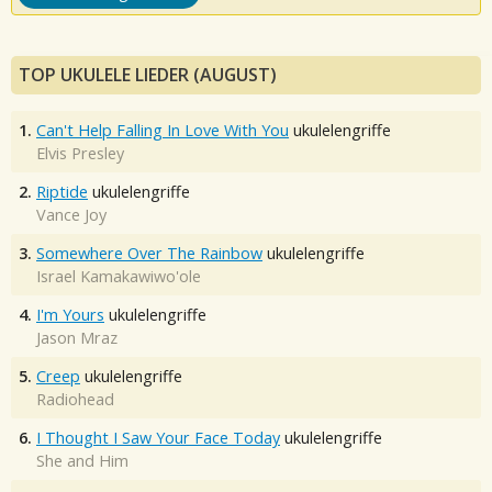
TOP UKULELE LIEDER (AUGUST)
1.
Can't Help Falling In Love With You
ukulelengriffe
Elvis Presley
2.
Riptide
ukulelengriffe
Vance Joy
3.
Somewhere Over The Rainbow
ukulelengriffe
Israel Kamakawiwo'ole
4.
I'm Yours
ukulelengriffe
Jason Mraz
5.
Creep
ukulelengriffe
Radiohead
6.
I Thought I Saw Your Face Today
ukulelengriffe
She and Him