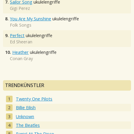
7.
Sailor Song
ukulelengriffe
Gigi Perez
8.
You Are My Sunshine
ukulelengriffe
Folk Songs
9.
Perfect
ukulelengriffe
Ed Sheeran
10.
Heather
ukulelengriffe
Conan Gray
TRENDKÜNSTLER
Twenty One Pilots
Billie Eilish
Unknown
The Beatles
Panic! At The Disco