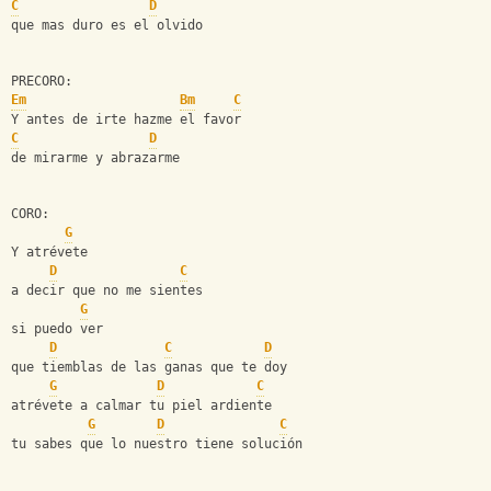
C
D
que mas duro es el olvido
PRECORO:
Em
Bm
C
Y antes de irte hazme el favor
C
D
de mirarme y abrazarme
CORO:
G
Y atrévete
D
C
a decir que no me sientes
G
si puedo ver
D
C
D
que tiemblas de las ganas que te doy
G
D
C
atrévete a calmar tu piel ardiente
G
D
C
tu sabes que lo nuestro tiene solución