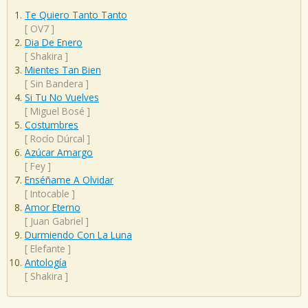
Te Quiero Tanto Tanto
[
OV7
]
Dia De Enero
[
Shakira
]
Mientes Tan Bien
[
Sin Bandera
]
Si Tu No Vuelves
[
Miguel Bosé
]
Costumbres
[
Rocío Dúrcal
]
Azúcar Amargo
[
Fey
]
Enséñame A Olvidar
[
Intocable
]
Amor Eterno
[
Juan Gabriel
]
Durmiendo Con La Luna
[
Elefante
]
Antología
[
Shakira
]