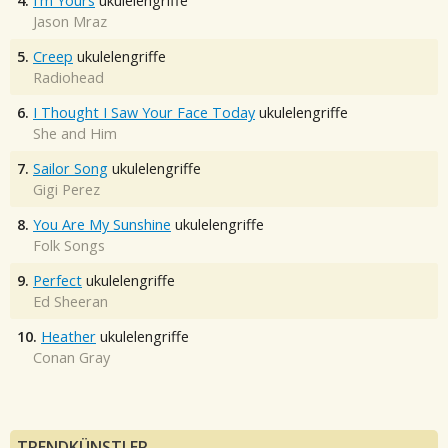
4.
I'm Yours
ukulelengriffe
Jason Mraz
5.
Creep
ukulelengriffe
Radiohead
6.
I Thought I Saw Your Face Today
ukulelengriffe
She and Him
7.
Sailor Song
ukulelengriffe
Gigi Perez
8.
You Are My Sunshine
ukulelengriffe
Folk Songs
9.
Perfect
ukulelengriffe
Ed Sheeran
10.
Heather
ukulelengriffe
Conan Gray
TRENDKÜNSTLER