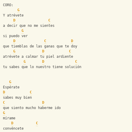
CORO:
G
Y atrévete
D
C
a decir que no me sientes
G
si puedo ver
D
C
D
que tiemblas de las ganas que te doy
G
D
C
atrévete a calmar tu piel ardiente
G
D
C
tu sabes que lo nuestro tiene solución
G
Espérate
D
C
sabes muy bien
C
D
que siento mucho haberme ido
G
mírame
D
C
convéncete