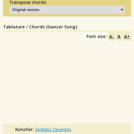
Transpose chords:
Tablature / Chords (Ganzer Song)
Font size:
A-
A
A+
Künstler:
Sentidos Opuestos