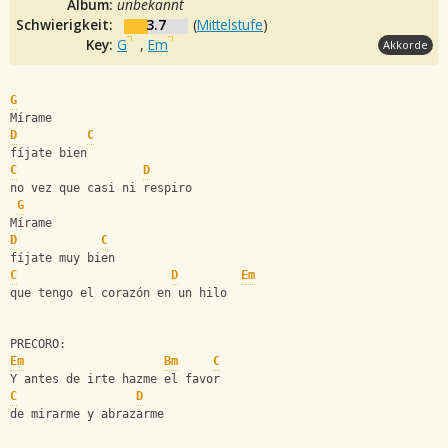
Album:
unbekannt
Schwierigkeit:
3.7
(
Mittelstufe
)
Key:
G
,
Em
Akkorde
G
Mírame
D
C
fíjate bien
C
D
no vez que casi ni respiro
G
Mírame
D
C
fíjate muy bien
C
D
Em
que tengo el corazón en un hilo
PRECORO:
Em
Bm
C
Y antes de irte hazme el favor
C
D
de mirarme y abrazarme