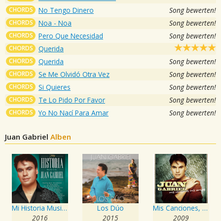
CHORDS
No Tengo Dinero
Song bewerten!
CHORDS
Noa - Noa
Song bewerten!
CHORDS
Pero Que Necesidad
Song bewerten!
CHORDS
Querida
CHORDS
Querida
Song bewerten!
CHORDS
Se Me Olvidó Otra Vez
Song bewerten!
CHORDS
Si Quieres
Song bewerten!
CHORDS
Te Lo Pido Por Favor
Song bewerten!
CHORDS
Yo No Nací Para Amar
Song bewerten!
Juan Gabriel
Alben
Mi Historia Musical - Juan Gabriel
Los Dúo
Mis Canciones, Mis Amigos
2016
2015
2009