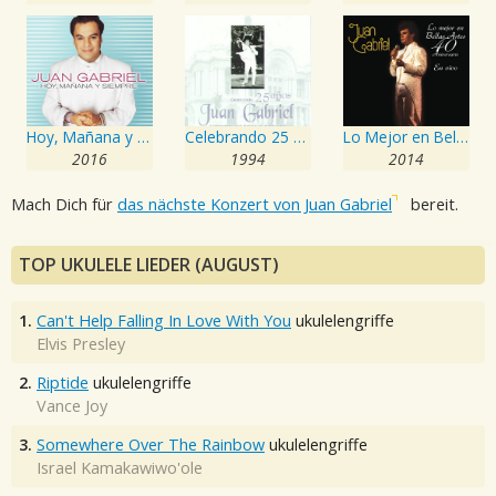
Hoy, Mañana y Siempre
Celebrando 25 Años De Juan Gabriel En El Palacio De Bellas Artes
Lo Mejor en Bellas Artes - 40 Aniversario
2016
1994
2014
Mach Dich für
das nächste Konzert von Juan Gabriel
bereit.
TOP UKULELE LIEDER (AUGUST)
1.
Can't Help Falling In Love With You
ukulelengriffe
Elvis Presley
2.
Riptide
ukulelengriffe
Vance Joy
3.
Somewhere Over The Rainbow
ukulelengriffe
Israel Kamakawiwo'ole