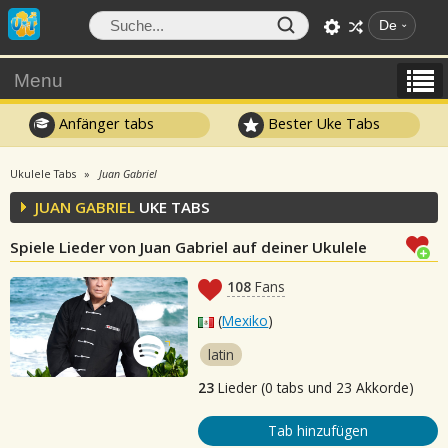
De
Menu
Anfänger tabs
Bester Uke Tabs
Ukulele Tabs
Juan Gabriel
JUAN GABRIEL
UKE TABS
Spiele Lieder von Juan Gabriel auf deiner Ukulele
108
Fans
(
Mexiko
)
latin
23
Lieder (0 tabs und 23 Akkorde)
Tab hinzufügen