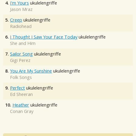
4.
I'm Yours
ukulelengriffe
Jason Mraz
5.
Creep
ukulelengriffe
Radiohead
6.
I Thought I Saw Your Face Today
ukulelengriffe
She and Him
7.
Sailor Song
ukulelengriffe
Gigi Perez
8.
You Are My Sunshine
ukulelengriffe
Folk Songs
9.
Perfect
ukulelengriffe
Ed Sheeran
10.
Heather
ukulelengriffe
Conan Gray