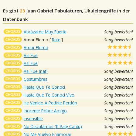
Es gibt
23
Juan Gabriel
Tabulaturen, Ukulelengriffe in der
Datenbank
CHORDS
Abrázame Muy Fuerte
Song bewerten!
CHORDS
Amor Eterno
[
Rate
]
Song bewerten!
CHORDS
Amor Eterno
CHORDS
Asi Fue
CHORDS
Así Fue
CHORDS
Asi Fue (nat)
Song bewerten!
CHORDS
Costumbres
Song bewerten!
CHORDS
Hasta Que Te Conoci
Song bewerten!
CHORDS
Hasta Que Te Conocí Vivo
Song bewerten!
CHORDS
He Venido A Pedirte Perdón
Song bewerten!
CHORDS
Inocente Pobre Amigo
Song bewerten!
CHORDS
Insensible
Song bewerten!
CHORDS
No Discutamos (ft Paty Cantú)
Song bewerten!
CHORDS
No Me Vuelvo Enamorar