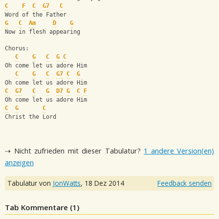
C
F
C
G7
C
Word of the Father 
G
C
Am
D
G
Now in flesh appearing 
Chorus: 
C
G
C
G
C
Oh come let us adore Him 
C
G
C
G7
C
G
Oh come let us adore Him 
C
G7
C
G
D7
G
C
F
Oh come let us adore Him 
C
G
C
Christ the Lord
⇢ Nicht zufrieden mit dieser Tabulatur?
1 andere Version(en)
anzeigen
Tabulatur von
JonWatts
,
18 Dez 2014
Feedback senden
Tab Kommentare (
1
)