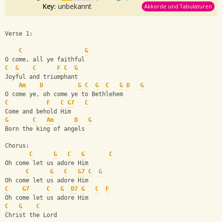
Key:
unbekannt
Akkorde und Tabulaturen
Verse 1:
C
G
O come, all ye faithful 
C
G
C
F
C
G
Joyful and triumphant 
Am
D
G
C
G
C
G
D
G
O come ye, oh come ye to Bethlehem 
C
F
C
G7
C
Come and behold Him 
G
C
Am
D
G
Born the king of angels 
Chorus: 
C
G
C
G
C
Oh come let us adore Him 
C
G
C
G7
C
G
Oh come let us adore Him 
C
G7
C
G
D7
G
C
F
Oh come let us adore Him 
C
G
C
Christ the Lord 