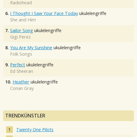
Radiohead
6.
I Thought I Saw Your Face Today
ukulelengriffe
She and Him
7.
Sailor Song
ukulelengriffe
Gigi Perez
8.
You Are My Sunshine
ukulelengriffe
Folk Songs
9.
Perfect
ukulelengriffe
Ed Sheeran
10.
Heather
ukulelengriffe
Conan Gray
TRENDKÜNSTLER
Twenty One Pilots