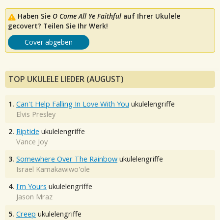
Haben Sie
O Come All Ye Faithful
auf Ihrer Ukulele
gecovert? Teilen Sie Ihr Werk!
Cover abgeben
TOP UKULELE LIEDER (AUGUST)
1.
Can't Help Falling In Love With You
ukulelengriffe
Elvis Presley
2.
Riptide
ukulelengriffe
Vance Joy
3.
Somewhere Over The Rainbow
ukulelengriffe
Israel Kamakawiwo'ole
4.
I'm Yours
ukulelengriffe
Jason Mraz
5.
Creep
ukulelengriffe