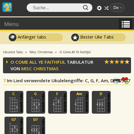
De
Menu
Anfänger tabs
Bester Uke Tabs
Ukulele Tabs
Misc Christmas
O Come All Ye Faithful
O COME ALL YE FAITHFUL
TABULATUR
VON
MISC CHRISTMAS
7
Im Lied verwendete Ukulelengriffe
: C, G, F, Am, D, G7, D7