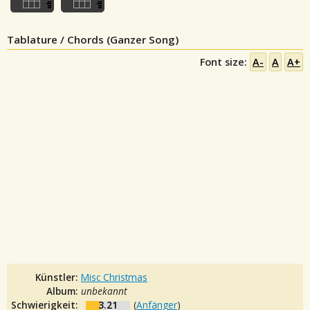
Tablature / Chords (Ganzer Song)
Font size:
A-
A
A+
Künstler:
Misc Christmas
Album:
unbekannt
Schwierigkeit:
3.21
(
Anfänger
)