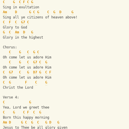
C
G
C
F
C
G
Sing in exultation 
Am
D
G
C
G
C
G
D
G
Sing all ye citizens of heaven above! 
C
F
C
G7
C
Glory to God 
G
C
Am
D
G
Glory in the highest 
Chorus: 
C
G
C
G
C
Oh come let us adore Him 
C
G
C
G7
C
G
Oh come let us adore Him 
C
G7
C
G
D7
G
C
F
Oh come let us adore Him 
C
G
F
C
G
Christ the Lord 
Verse 4: 
C
G
Yea, Lord we greet thee 
C
G
C
F
C
G
Born this happy morning 
Am
D
G
C
G
C
G
D
G
Jesus to Thee be all glory given 