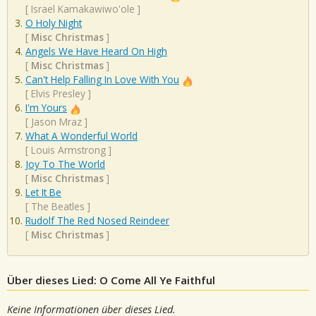
[
Israel Kamakawiwo'ole
]
O Holy Night
[
Misc Christmas
]
Angels We Have Heard On High
[
Misc Christmas
]
Can't Help Falling In Love With You
[
Elvis Presley
]
I'm Yours
[
Jason Mraz
]
What A Wonderful World
[
Louis Armstrong
]
Joy To The World
[
Misc Christmas
]
Let It Be
[
The Beatles
]
Rudolf The Red Nosed Reindeer
[
Misc Christmas
]
Über dieses Lied: O Come All Ye Faithful
Keine Informationen über dieses Lied.