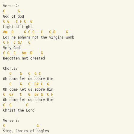
Verse 2: 
C
G
God of God 
C
G
C
F
C
G
Light of Light
Am
D
G
C
G
C
G
D
G
Lo! he abhors not the virgins womb
C
F
C
G7
C
Very God
C
G
C
Am
D
G
Begotten not created 
Chorus: 
C
G
C
G
C
Oh come let us adore Him 
C
G
C
G7
C
G
Oh come let us adore Him 
C
G7
C
G
D7
G
C
F
Oh come let us adore Him 
C
G
C
Christ the Lord 
Verse 3:
C
G
Sing, Choirs of angles 