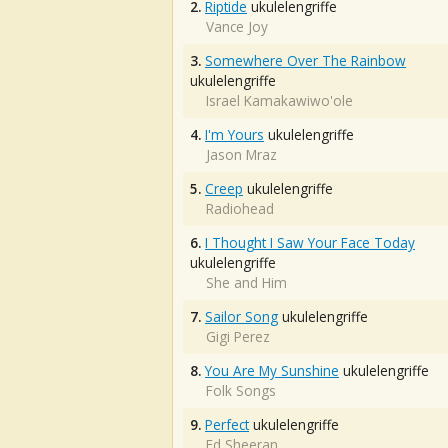
2.
Riptide
ukulelengriffe
Vance Joy
3.
Somewhere Over The Rainbow
ukulelengriffe
Israel Kamakawiwo'ole
4.
I'm Yours
ukulelengriffe
Jason Mraz
5.
Creep
ukulelengriffe
Radiohead
6.
I Thought I Saw Your Face Today
ukulelengriffe
She and Him
7.
Sailor Song
ukulelengriffe
Gigi Perez
8.
You Are My Sunshine
ukulelengriffe
Folk Songs
9.
Perfect
ukulelengriffe
Ed Sheeran