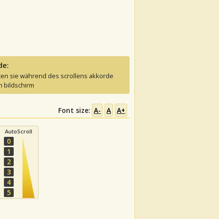
de:
ten sie während des scrollens akkorde
 bildschirm
Font size:
A-
A
A+
AutoScroll
0
1
2
3
4
5