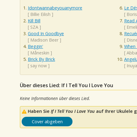
Idontwannabeyouanymore
Le Dé
[
Billie Eilish
]
[
Boris
Kill Bill
Read Al
[
SZA
]
[
Emel
Good In Goodbye
Recué
[
Madison Beer
]
[
Disn
Beggin'
When 
[
Måneskin
]
[
Abb
Brick By Brick
Angel
[
say now
]
[
Inuy
Über dieses Lied: If I Tell You I Love You
Keine Informationen über dieses Lied.
Haben Sie
If I Tell You I Love You
auf Ihrer Ukulele g
Cover abgeben