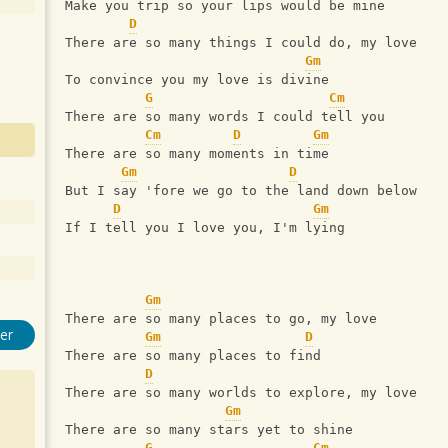
Make you trip so your lips would be mine
D
There are so many things I could do, my love
Gm
To convince you my love is divine
G
Cm
There are so many words I could tell you
Cm
D
Gm
There are so many moments in time
Gm
D
But I say 'fore we go to the land down below
D
Gm
If I tell you I love you, I'm lying
Gm
There are so many places to go, my love
er
Gm
D
There are so many places to find
D
There are so many worlds to explore, my love
Gm
There are so many stars yet to shine
G
Cm