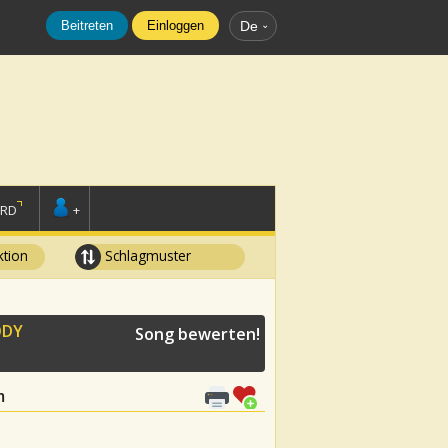
Beitreten
Einloggen
De
ORD
+
tion
Schlagmuster
ODY
Song bewerten!
m