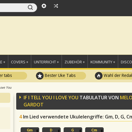
E +
COVERS +
UNTERRICHT +
ZUBEHÖR +
KOMMUNITY +
DISC
r tabs
Bester Uke Tabs
Wahl der Redak
 Love You
IF I TELL YOU I LOVE YOU
TABULATUR VON
MEL
GARDOT
4
Im Lied verwendete Ukulelengriffe
: Gm, D, G, C