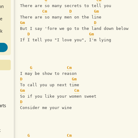
on
There are so many secrets to tell you
Cm
D
Gm
There are so many men on the line
de
Gm
D
But I say 'fore we go to the land down below
ok
D
Gm
If I tell you "I love you", I'm lying
G
Cm
I may be show to reason
D
Gm
.
To call you up next time
Gm
Cm
So if you like your women sweet
D
arts
Consider me your wine
k
G
Cm
m