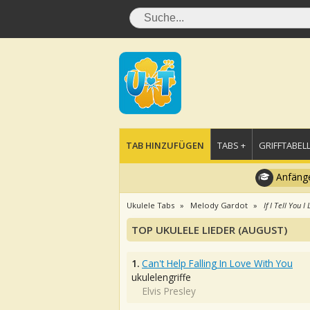
TAB HINZUFÜGEN
TABS +
GRIFFTABELL
Anfänge
Ukulele Tabs
Melody Gardot
If I Tell You I
TOP UKULELE LIEDER (AUGUST)
1.
Can't Help Falling In Love With You
ukulelengriffe
Elvis Presley