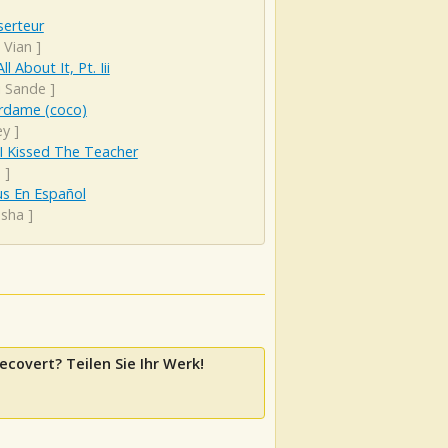
serteur
 Vian
]
l About It, Pt. Iii
i Sande
]
rdame (coco)
ey
]
I Kissed The Teacher
a
]
us En Español
asha
]
ecovert? Teilen Sie Ihr Werk!