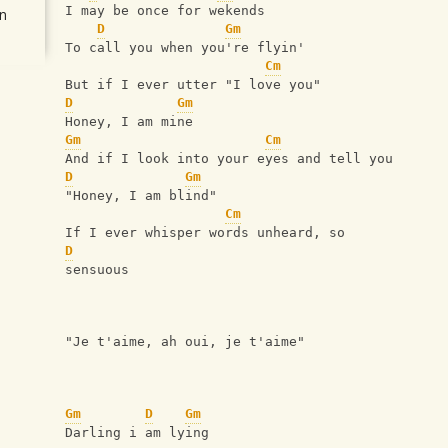
I may be once for wekends
n
D
Gm
To call you when you're flyin'
Cm
But if I ever utter "I love you"
D
Gm
Honey, I am mine
Gm
Cm
And if I look into your eyes and tell you
D
Gm
"Honey, I am blind"
Cm
If I ever whisper words unheard, so 
D
sensuous
"Je t'aime, ah oui, je t'aime"
Gm
D
Gm
Darling i am lying