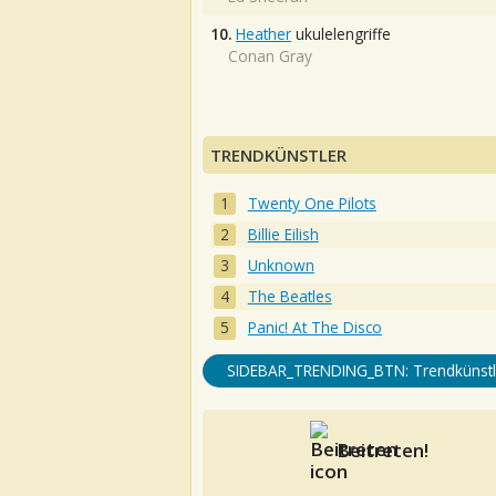
10.
Heather
ukulelengriffe
Conan Gray
TRENDKÜNSTLER
Twenty One Pilots
Billie Eilish
Unknown
The Beatles
Panic! At The Disco
SIDEBAR_TRENDING_BTN: Trendkünstl
Beitreten!