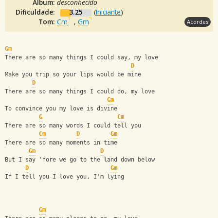
Álbum:
desconhecido
Dificuldade:
3.25
(
Iniciante
)
Tom:
Cm
,
Gm
Acordes
Gm
There are so many things I could say, my love
D
Make you trip so your lips would be mine
D
There are so many things I could do, my love
Gm
To convince you my love is divine
G
Cm
There are so many words I could tell you
Cm
D
Gm
There are so many moments in time
Gm
D
But I say 'fore we go to the land down below
D
Gm
If I tell you I love you, I'm lying
Gm