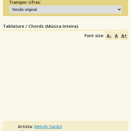
Transpor cifras:
Tablature / Chords (Música Inteira)
Font size:
A-
A
A+
Artista:
Melody Gardot