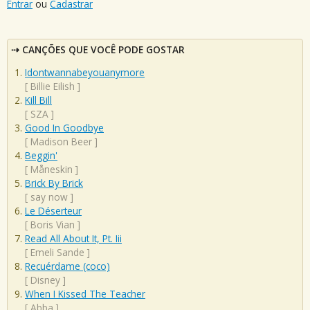
Entrar
ou
Cadastrar
CANÇÕES QUE VOCÊ PODE GOSTAR
Idontwannabeyouanymore
[
Billie Eilish
]
Kill Bill
[
SZA
]
Good In Goodbye
[
Madison Beer
]
Beggin'
[
Måneskin
]
Brick By Brick
[
say now
]
Le Déserteur
[
Boris Vian
]
Read All About It, Pt. Iii
[
Emeli Sande
]
Recuérdame (coco)
[
Disney
]
When I Kissed The Teacher
[
Abba
]