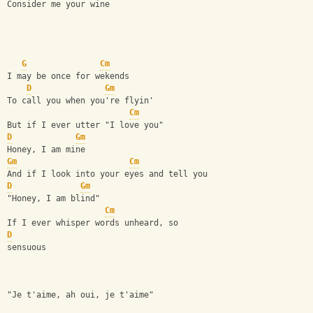
Consider me your wine
G
Cm
I may be once for wekends
D
Gm
To call you when you're flyin'
Cm
But if I ever utter "I love you"
D
Gm
Honey, I am mine
Gm
Cm
And if I look into your eyes and tell you
D
Gm
"Honey, I am blind"
Cm
If I ever whisper words unheard, so 
D
sensuous
"Je t'aime, ah oui, je t'aime"