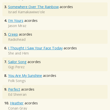
3.
Somewhere Over The Rainbow
acordes
Israel Kamakawiwo'ole
4.
I'm Yours
acordes
Jason Mraz
5.
Creep
acordes
Radiohead
6.
I Thought I Saw Your Face Today
acordes
She and Him
7.
Sailor Song
acordes
Gigi Perez
8.
You Are My Sunshine
acordes
Folk Songs
9.
Perfect
acordes
Ed Sheeran
10.
Heather
acordes
Conan Gray