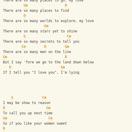
There are so many places to go, my love
Gm
D
There are so many places to find
D
There are so many worlds to explore, my love
Gm
There are so many stars yet to shine
G
Cm
There are so many secrets to tell you
Cm
D
Gm
There are so many men on the line
Gm
D
But I say 'fore we go to the land down below
D
Gm
If I tell you "I love you", I'm lying
G
Cm
I may be show to reason
D
Gm
To call you up next time
Gm
Cm
So if you like your women sweet
D