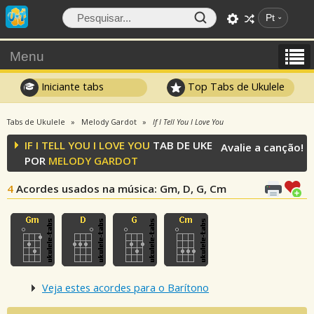
Pt
Menu
Iniciante tabs
Top Tabs de Ukulele
Tabs de Ukulele
Melody Gardot
If I Tell You I Love You
IF I TELL YOU I LOVE YOU
TAB DE UKE
Avalie a canção!
POR
MELODY GARDOT
4
Acordes usados na música
: Gm, D, G, Cm
Veja estes acordes para o Barítono