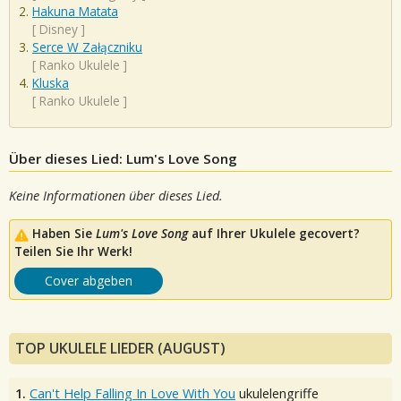
Hakuna Matata
[
Disney
]
Serce W Załączniku
[
Ranko Ukulele
]
Kluska
[
Ranko Ukulele
]
Über dieses Lied: Lum's Love Song
Keine Informationen über dieses Lied.
Haben Sie
Lum's Love Song
auf Ihrer Ukulele gecovert?
Teilen Sie Ihr Werk!
Cover abgeben
TOP UKULELE LIEDER (AUGUST)
1.
Can't Help Falling In Love With You
ukulelengriffe