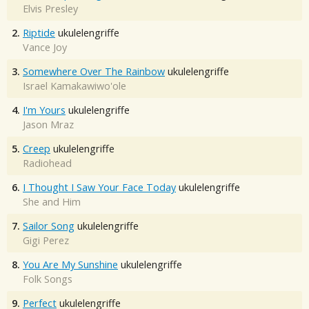
Elvis Presley
2.
Riptide
ukulelengriffe
Vance Joy
3.
Somewhere Over The Rainbow
ukulelengriffe
Israel Kamakawiwo'ole
4.
I'm Yours
ukulelengriffe
Jason Mraz
5.
Creep
ukulelengriffe
Radiohead
6.
I Thought I Saw Your Face Today
ukulelengriffe
She and Him
7.
Sailor Song
ukulelengriffe
Gigi Perez
8.
You Are My Sunshine
ukulelengriffe
Folk Songs
9.
Perfect
ukulelengriffe