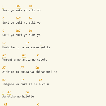
C
Em7
Dm
Suki yo suki yo suki yo
C
Em7
Dm
Suki yo suki yo suki yo
C
Em7
Dm
Suki yo suki yo suki yo
G7
G7
C
Hoshitachi ga kagayaku yofuke
G7
G7
C
Yumemiru no anata no subete
A7
A7
Dm
Aishite mo anata wa shiranpuri de
B7
B7
G7
Imagoro wa dare ka ni muchuu
C
A7
Dm
Aa otoko no hitotte 
G7
C