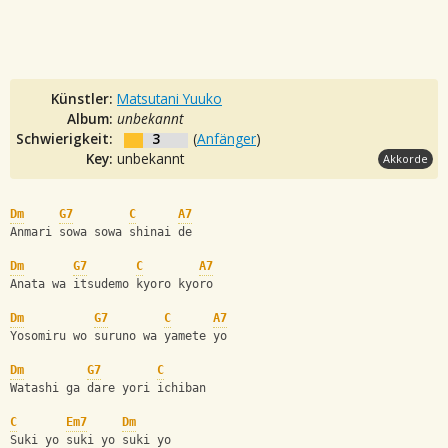
Künstler:
Matsutani Yuuko
Album:
unbekannt
Schwierigkeit:
3
(
Anfänger
)
Key:
unbekannt
Akkorde
Dm
G7
C
A7
Anmari sowa sowa shinai de
Dm
G7
C
A7
Anata wa itsudemo kyoro kyoro
Dm
G7
C
A7
Yosomiru wo suruno wa yamete yo
Dm
G7
C
Watashi ga dare yori ichiban
C
Em7
Dm
Suki yo suki yo suki yo