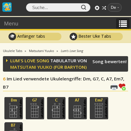
De
Menu
Anfänger tabs
Bester Uke Tabs
Ukulele Tabs
Matsutani Yuuko
Lum's Love Song
LUM'S LOVE SONG
TABULATUR VON
Song bewerten!
MATSUTANI YUUKO
(FÜR BARYTON)
6
Im Lied verwendete Ukulelengriffe
: Dm, G7, C, A7, Em7,
B7