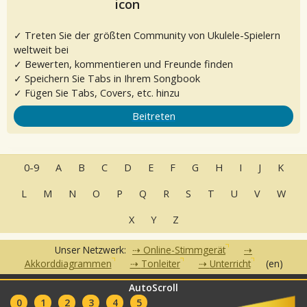
✓ Treten Sie der größten Community von Ukulele-Spielern
weltweit bei
✓ Bewerten, kommentieren und Freunde finden
✓ Speichern Sie Tabs in Ihrem Songbook
✓ Fügen Sie Tabs, Covers, etc. hinzu
Beitreten
0-9
A
B
C
D
E
F
G
H
I
J
K
L
M
N
O
P
Q
R
S
T
U
V
W
X
Y
Z
Unser Netzwerk:
Online-Stimmgerät
Akkorddiagrammen
Tonleiter
Unterricht
(en)
AutoScroll
•
•
•
•
FAQ
Kontakt
Nutzungsbedingungen
Datenschutzerklärung
•
0
1
2
3
4
5
Partner
Clubs