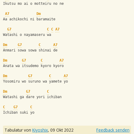
Ikutsu mo ai o motteiru no ne
A7
Dm
Aa achikochi ni baramaite
G7
C
C
A7
Watashi o nayamaseru wa
Dm
G7
C
A7
Anmari sowa sowa shinai de
Dm
G7
C
A7
Anata wa itsudemo kyoro kyoro
Dm
G7
C
A7
Yosomiru wo suruno wa yamete yo
Dm
G7
C
Watashi ga dare yori ichiban
C
G7
C
Ichiban suki yo
Tabulatur von
Kiyoshix
,
09 Okt 2022
Feedback senden