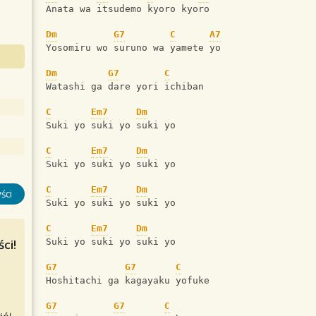
Anata wa itsudemo kyoro kyoro
Dm
G7
C
A7
Yosomiru wo suruno wa yamete yo
Dm
G7
C
Watashi ga dare yori ichiban
C
Em7
Dm
Suki yo suki yo suki yo
C
Em7
Dm
Suki yo suki yo suki yo
C
Em7
Dm
ści
Suki yo suki yo suki yo
C
Em7
Dm
ci!
Suki yo suki yo suki yo
G7
G7
C
Hoshitachi ga kagayaku yofuke
G7
G7
C