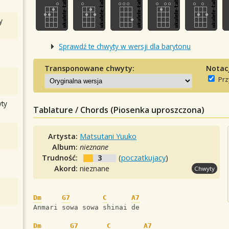
y
Sprawdź te chwyty w wersji dla barytonu
Transponowane chwyty:
Notac
Prz
ty
Tablature / Chords (Piosenka uproszczona)
Artysta:
Matsutani Yuuko
Album:
nieznane
Trudność:
3
(
poczatkujacy
)
Akord:
nieznane
Chwyty
Dm
G7
C
A7
Anmari sowa sowa shinai de
Dm
G7
C
A7