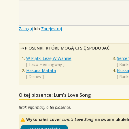
Zaloguj
lub
Zarejestruj
PIOSENKI, KTÓRE MOGĄ CI SIĘ SPODOBAĆ
W Piątki Leżę W Wannie
Serce 
[
Taco Hemingway
]
[
Rank
Hakuna Matata
Kluska
[
Disney
]
[
Rank
O tej piosence: Lum's Love Song
Brak informacji o tej piosence.
Wykonałeś cover
Lum's Love Song
na swoim ukulele