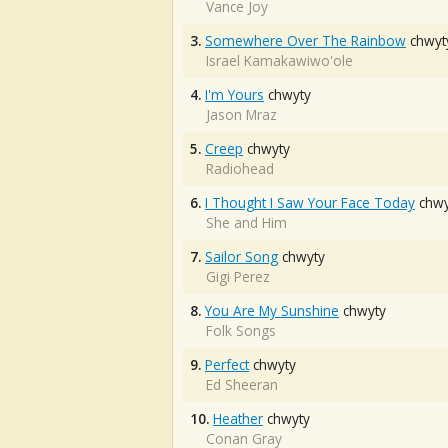
Vance Joy
3.
Somewhere Over The Rainbow
chwyt
Israel Kamakawiwo'ole
4.
I'm Yours
chwyty
Jason Mraz
5.
Creep
chwyty
Radiohead
6.
I Thought I Saw Your Face Today
chwy
She and Him
7.
Sailor Song
chwyty
Gigi Perez
8.
You Are My Sunshine
chwyty
Folk Songs
9.
Perfect
chwyty
Ed Sheeran
10.
Heather
chwyty
Conan Gray