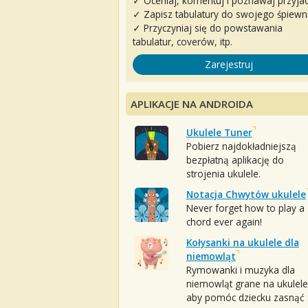
✓ Oceniaj, komentuj i poznawaj przyjac
✓ Zapisz tabulatury do swojego śpiewn
✓ Przyczyniaj się do powstawania
tabulatur, coverów, itp.
Zarejestruj
APLIKACJE NA ANDROIDA
Ukulele Tuner
Pobierz najdokładniejszą
bezpłatną aplikację do
strojenia ukulele.
Notacja Chwytów ukulele
Never forget how to play a
chord ever again!
Kołysanki na ukulele dla
niemowląt
Rymowanki i muzyka dla
niemowląt grane na ukulele
aby pomóc dziecku zasnąć :