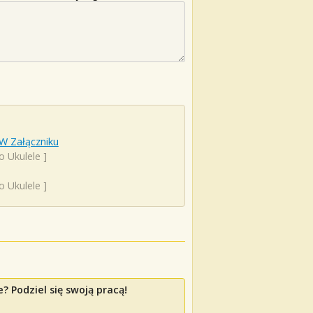
W Załączniku
o Ukulele
]
o Ukulele
]
? Podziel się swoją pracą!