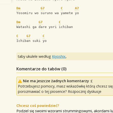
Dm
G7
C
A7
Yosomiru wo suruno wa yamete yo
Dm
G7
C
Watashi ga dare yori ichiban
C
G7
C
Ichiban suki yo
taby ukulele według
Kiyoshix
,
Komentarze do tabów (
0
)
Nie ma jeszcze żadnych komentarzy :(
Potrzebujesz pomocy, masz wskazówkę którą chcesz się p
porozmawiać o tej piosence? Rozpocznij dyskusje
Chcesz coś powiedzieć?
Podziel się swoimi wzorami strummingowymi, akordami lu