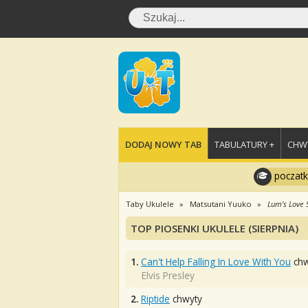
DODAJ NOWY TAB
TABULATURY +
CHWY
poczatk
Taby Ukulele
Matsutani Yuuko
Lum's Love 
TOP PIOSENKI UKULELE (SIERPNIA)
1.
Can't Help Falling In Love With You
chw
Elvis Presley
2.
Riptide
chwyty