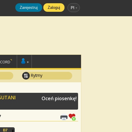
Zarejestruj
Zaloguj
Pl
SCORD
+
Rytmy
SUTANI
Oceń piosenkę!
7