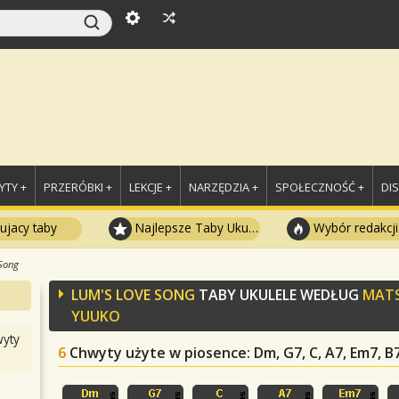
TY +
PRZERÓBKI +
LEKCJE +
NARZĘDZIA +
SPOŁECZNOŚĆ +
DI
ujacy taby
Najlepsze Taby Ukulele
Wybór redakcji
Song
LUM'S LOVE SONG
TABY UKULELE WEDŁUG
MAT
YUUKO
yty
6
Chwyty użyte w piosence
: Dm, G7, C, A7, Em7, B