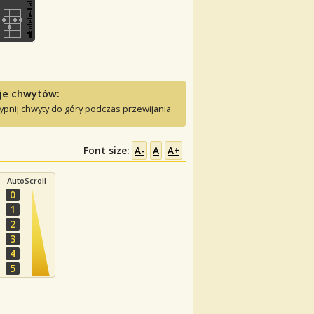
je chwytów:
ypnij chwyty do góry podczas przewijania
Font size:
A-
A
A+
AutoScroll
0
1
2
3
4
5