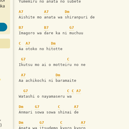
iół
Yumemiru no anata no subete
ika
A7
A7
Dm
Aishite mo anata wa shiranpuri de
B7
B7
G7
Imagoro wa dare ka ni muchuu
C
A7
Dm
Aa otoko no hitotte 
G7
C
Ikutsu mo ai o motteiru no ne
A7
Dm
Aa achikochi ni baramaite
G7
C
C
A7
Watashi o nayamaseru wa
Dm
G7
C
A7
Anmari sowa sowa shinai de
,
Dm
G7
C
A7
)
Anata wa itsudemo kyoro kyoro