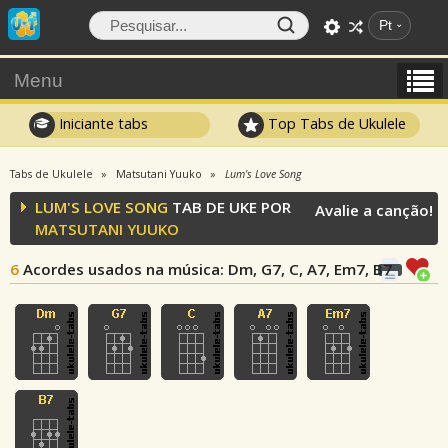
Pt
Menu
Iniciante tabs
Top Tabs de Ukulele
Tabs de Ukulele
Matsutani Yuuko
Lum's Love Song
LUM'S LOVE SONG
TAB DE UKE POR
Avalie a canção!
MATSUTANI YUUKO
6
Acordes usados na música
: Dm, G7, C, A7, Em7, B7