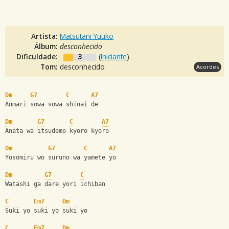
Artista:
Matsutani Yuuko
Álbum:
desconhecido
Dificuldade:
3
(
Iniciante
)
Tom:
desconhecido
Acordes
Dm
G7
C
A7
Anmari sowa sowa shinai de
Dm
G7
C
A7
Anata wa itsudemo kyoro kyoro
Dm
G7
C
A7
Yosomiru wo suruno wa yamete yo
Dm
G7
C
Watashi ga dare yori ichiban
C
Em7
Dm
Suki yo suki yo suki yo
C
Em7
Dm