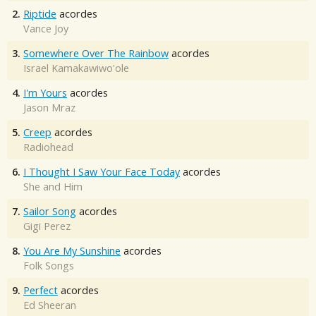
2.
Riptide
acordes
Vance Joy
3.
Somewhere Over The Rainbow
acordes
Israel Kamakawiwo'ole
4.
I'm Yours
acordes
Jason Mraz
5.
Creep
acordes
Radiohead
6.
I Thought I Saw Your Face Today
acordes
She and Him
7.
Sailor Song
acordes
Gigi Perez
8.
You Are My Sunshine
acordes
Folk Songs
9.
Perfect
acordes
Ed Sheeran