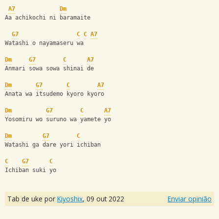
A7
Dm
Aa achikochi ni baramaite
G7
C
C
A7
Watashi o nayamaseru wa
Dm
G7
C
A7
Anmari sowa sowa shinai de
Dm
G7
C
A7
Anata wa itsudemo kyoro kyoro
Dm
G7
C
A7
Yosomiru wo suruno wa yamete yo
Dm
G7
C
Watashi ga dare yori ichiban
C
G7
C
Ichiban suki yo
Tab de uke por
Kiyoshix
,
09 out 2022
Enviar opinião