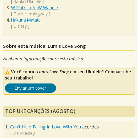
[
Ranko Ukulele
]
W Piątki Leżę W Wannie
[
Taco Hemingway
]
Hakuna Matata
[
Disney
]
Sobre esta música: Lum's Love Song
Nenhuma informação sobre esta música.
Você cobriu
Lum's Love Song
em seu Ukulele? Compartilhe
seu trabalho!
Enviar um cover
TOP UKE CANÇÕES (AGOSTO)
1.
Can't Help Falling In Love With You
acordes
Elvis Presley