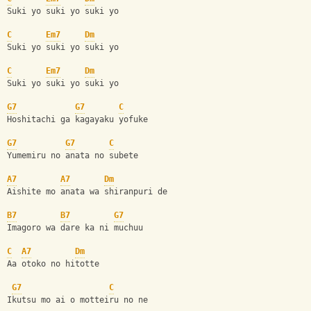
Suki yo suki yo suki yo
C
Em7
Dm
Suki yo suki yo suki yo
C
Em7
Dm
Suki yo suki yo suki yo
G7
G7
C
Hoshitachi ga kagayaku yofuke
G7
G7
C
Yumemiru no anata no subete
A7
A7
Dm
Aishite mo anata wa shiranpuri de
B7
B7
G7
Imagoro wa dare ka ni muchuu
C
A7
Dm
Aa otoko no hitotte 
G7
C
Ikutsu mo ai o motteiru no ne