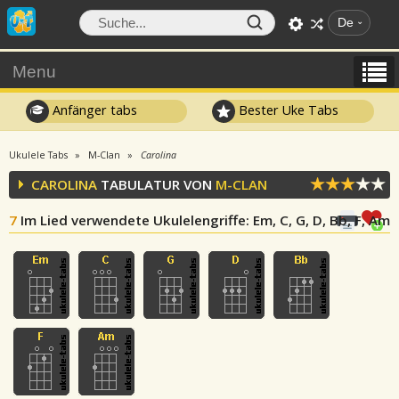
De
Menu
Anfänger tabs
Bester Uke Tabs
Ukulele Tabs
M-Clan
Carolina
CAROLINA
TABULATUR VON
M-CLAN
7
Im Lied verwendete Ukulelengriffe
: Em, C, G, D, Bb, F, Am