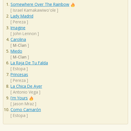
Somewhere Over The Rainbow
[
Israel Kamakawiwo'ole
]
Lady Madrid
[
Pereza
]
Imagine
[
John Lennon
]
Carolina
[
M-Clan
]
Miedo
[
M-Clan
]
La Raja De Tu Falda
[
Estopa
]
Princesas
[
Pereza
]
La Chica De Ayer
[
Antonio Vega
]
I'm Yours
[
Jason Mraz
]
Como Camarón
[
Estopa
]