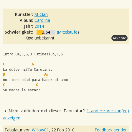
Künstler:
M-Clan
Album:
Carolina
Jahr:
2014
Schwierigkeit:
3.64
(
Mittelstufe
)
Key:
unbekannt
Akkorde
Intro:Em,C,G,D.(3times)Bb,F,G
C
G
La dulce ni??a Carolina,
D
Am
no tiene edad para hacer el amor
C
G
Su madre la estar?
⇢ Nicht zufrieden mit dieser Tabulatur?
1 andere Version(en)
anzeigen
Tabulatur von
Willow01
,
22 Feb 2010
Feedback senden