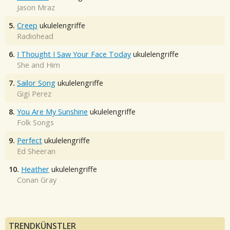
Jason Mraz
5.
Creep
ukulelengriffe
Radiohead
6.
I Thought I Saw Your Face Today
ukulelengriffe
She and Him
7.
Sailor Song
ukulelengriffe
Gigi Perez
8.
You Are My Sunshine
ukulelengriffe
Folk Songs
9.
Perfect
ukulelengriffe
Ed Sheeran
10.
Heather
ukulelengriffe
Conan Gray
TRENDKÜNSTLER