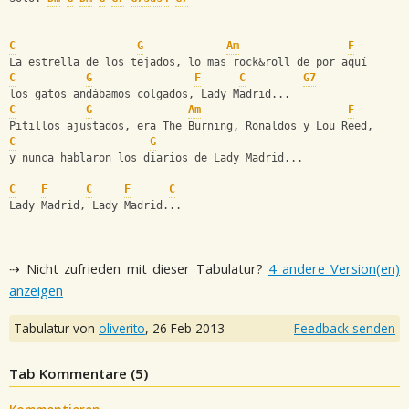
C
G
Am
F
La estrella de los tejados, lo mas rock&roll de por aquí
C
G
F
C
G7
los gatos andábamos colgados, Lady Madrid...
C
G
Am
F
Pitillos ajustados, era The Burning, Ronaldos y Lou Reed,
C
G
y nunca hablaron los diarios de Lady Madrid...
C
F
C
F
C
Lady Madrid, Lady Madrid...
⇢ Nicht zufrieden mit dieser Tabulatur?
4 andere Version(en)
anzeigen
Tabulatur von
oliverito
,
26 Feb 2013
Feedback senden
Tab Kommentare (
5
)