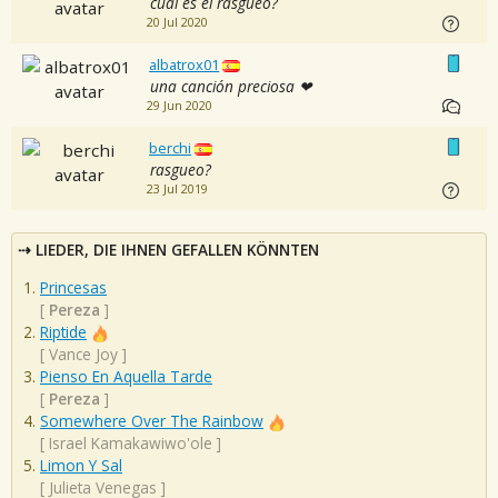
cual es el rasgueo?
20 Jul 2020
albatrox01
una canción preciosa ❤
29 Jun 2020
berchi
rasgueo?
23 Jul 2019
LIEDER, DIE IHNEN GEFALLEN KÖNNTEN
Princesas
[
Pereza
]
Riptide
[
Vance Joy
]
Pienso En Aquella Tarde
[
Pereza
]
Somewhere Over The Rainbow
[
Israel Kamakawiwo'ole
]
Limon Y Sal
[
Julieta Venegas
]