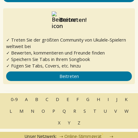
Beitreten!
✓ Treten Sie der größten Community von Ukulele-Spielern
weltweit bei
✓ Bewerten, kommentieren und Freunde finden
✓ Speichern Sie Tabs in Ihrem Songbook
✓ Fügen Sie Tabs, Covers, etc. hinzu
Beitreten
0-9
A
B
C
D
E
F
G
H
I
J
K
L
M
N
O
P
Q
R
S
T
U
V
W
X
Y
Z
Unser Netzwerk:
Online-Stimmgerät