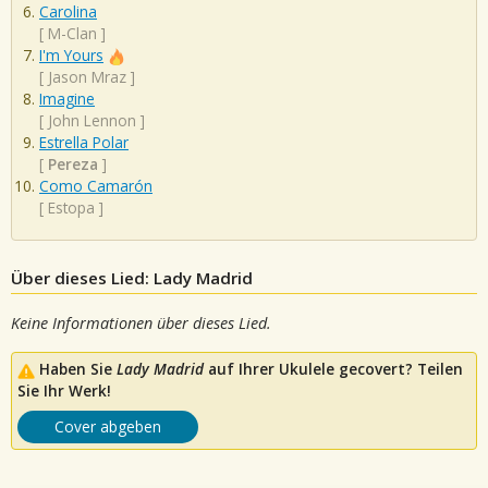
Carolina
[
M-Clan
]
I'm Yours
[
Jason Mraz
]
Imagine
[
John Lennon
]
Estrella Polar
[
Pereza
]
Como Camarón
[
Estopa
]
Über dieses Lied: Lady Madrid
Keine Informationen über dieses Lied.
Haben Sie
Lady Madrid
auf Ihrer Ukulele gecovert? Teilen
Sie Ihr Werk!
Cover abgeben