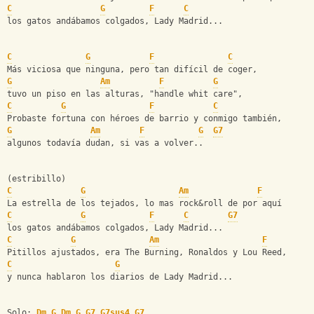
C
G
F
C
los gatos andábamos colgados, Lady Madrid...
C
G
F
C
Más viciosa que ninguna, pero tan difícil de coger,
G
Am
F
G
tuvo un piso en las alturas, "handle whit care",
C
G
F
C
Probaste fortuna con héroes de barrio y conmigo también,
G
Am
F
G
G7
algunos todavía dudan, si vas a volver..
(estribillo)
C
G
Am
F
La estrella de los tejados, lo mas rock&roll de por aquí
C
G
F
C
G7
los gatos andábamos colgados, Lady Madrid...
C
G
Am
F
Pitillos ajustados, era The Burning, Ronaldos y Lou Reed,
C
G
y nunca hablaron los diarios de Lady Madrid...
Solo: 
Dm
G
Dm
G
G7
G7sus4
G7