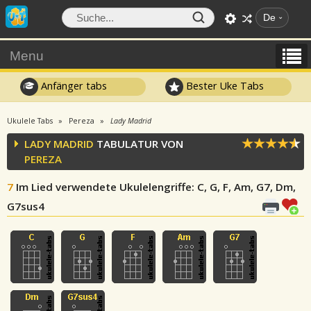
De
Menu
Anfänger tabs
Bester Uke Tabs
Ukulele Tabs
Pereza
Lady Madrid
LADY MADRID
TABULATUR VON
PEREZA
7
Im Lied verwendete Ukulelengriffe
: C, G, F, Am, G7, Dm,
G7sus4