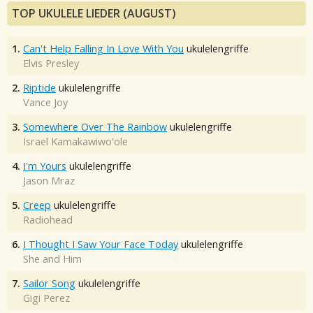
TOP UKULELE LIEDER (AUGUST)
1.
Can't Help Falling In Love With You
ukulelengriffe
Elvis Presley
2.
Riptide
ukulelengriffe
Vance Joy
3.
Somewhere Over The Rainbow
ukulelengriffe
Israel Kamakawiwo'ole
4.
I'm Yours
ukulelengriffe
Jason Mraz
5.
Creep
ukulelengriffe
Radiohead
6.
I Thought I Saw Your Face Today
ukulelengriffe
She and Him
7.
Sailor Song
ukulelengriffe
Gigi Perez