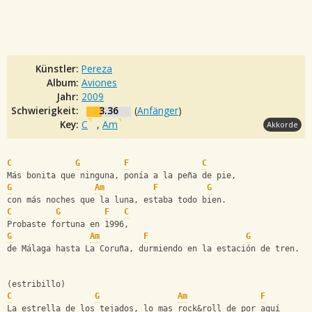
Künstler:
Pereza
Album:
Aviones
Jahr:
2009
Schwierigkeit:
3.36
(
Anfänger
)
Key:
C
,
Am
Akkorde
C
G
F
C
Más bonita que ninguna, ponía a la peña de pie,
G
Am
F
G
con más noches que la luna, estaba todo bien.
C
G
F
C
Probaste fortuna en 1996,
G
Am
F
G
de Málaga hasta La Coruña, durmiendo en la estación de tren.
(estribillo)
C
G
Am
F
La estrella de los tejados, lo mas rock&roll de por aquí