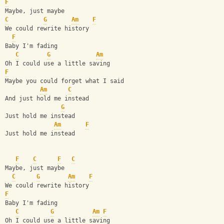
F
Maybe, just maybe
C
G
Am
F
We could rewrite history
F
Baby I'm fading
C
G
Am
Oh I could use a little saving
F
Maybe you could forget what I said
Am
C
And just hold me instead
G
Just hold me instead
Am
F
Just hold me instead
F
C
F
C
Maybe, just maybe
C
G
Am
F
We could rewrite history
F
Baby I'm fading
C
G
Am
F
Oh I could use a little saving