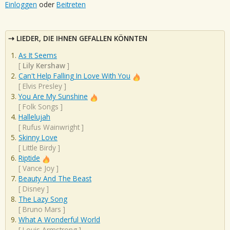
Einloggen
oder
Beitreten
LIEDER, DIE IHNEN GEFALLEN KÖNNTEN
As It Seems
[
Lily Kershaw
]
Can't Help Falling In Love With You
[
Elvis Presley
]
You Are My Sunshine
[
Folk Songs
]
Hallelujah
[
Rufus Wainwright
]
Skinny Love
[
Little Birdy
]
Riptide
[
Vance Joy
]
Beauty And The Beast
[
Disney
]
The Lazy Song
[
Bruno Mars
]
What A Wonderful World
[
Louis Armstrong
]