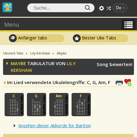
De
Menu
Anfänger tabs
Bester Uke Tabs
Ukulele Tabs
Lily Kershaw
Maybe
MAYBE
TABULATUR VON
LILY
Song bewerten!
KERSHAW
4
Im Lied verwendete Ukulelengriffe
: C, G, Am, F
Ansehen dieser Akkorde für Bariton