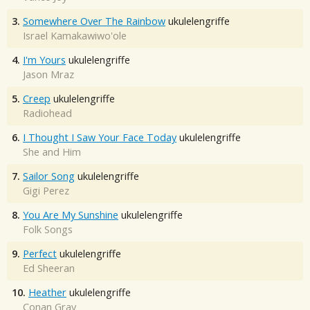
3.
Somewhere Over The Rainbow
ukulelengriffe
Israel Kamakawiwo'ole
4.
I'm Yours
ukulelengriffe
Jason Mraz
5.
Creep
ukulelengriffe
Radiohead
6.
I Thought I Saw Your Face Today
ukulelengriffe
She and Him
7.
Sailor Song
ukulelengriffe
Gigi Perez
8.
You Are My Sunshine
ukulelengriffe
Folk Songs
9.
Perfect
ukulelengriffe
Ed Sheeran
10.
Heather
ukulelengriffe
Conan Gray