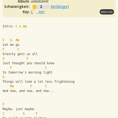
Album:
unbekannt
Schwierigkeit:
2
(
Anfänger
)
Key:
C
,
Am
Akkorde
Intro: 
C
G
Am
C
G
Am
Let me go
F
C
Gravity gets us all
G
F
Just thought you should know
F
C
In tomorrow's morning light
G
Things will look a lot less frightening
Am
F
C
And now, and now, and now...
F
Maybe, just maybe
C
G
F