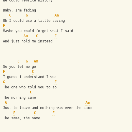
We could rewrite history
Baby, I'm fading
C
G
Am
Oh I could use a little saving
F
Maybe you could forget what I said
Am
C
F
And just hold me instead
C
G
Am
So you let me go
F
C
I guess I understand I was
G
F
The one who told you to so
C
The morning came
G
Am
Just to leave and nothing was ever the same
F
C
F
The same, the same...