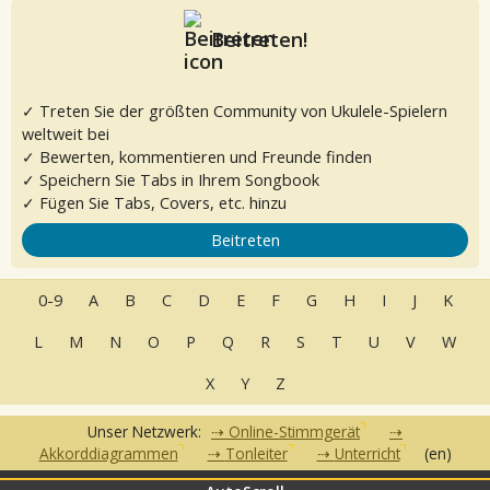
Beitreten!
✓ Treten Sie der größten Community von Ukulele-Spielern
weltweit bei
✓ Bewerten, kommentieren und Freunde finden
✓ Speichern Sie Tabs in Ihrem Songbook
✓ Fügen Sie Tabs, Covers, etc. hinzu
Beitreten
0-9
A
B
C
D
E
F
G
H
I
J
K
L
M
N
O
P
Q
R
S
T
U
V
W
X
Y
Z
Unser Netzwerk:
Online-Stimmgerät
Akkorddiagrammen
Tonleiter
Unterricht
(en)