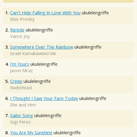
1.
Can't Help Falling In Love With You
ukulelengriffe
Elvis Presley
2.
Riptide
ukulelengriffe
Vance Joy
3.
Somewhere Over The Rainbow
ukulelengriffe
Israel Kamakawiwo'ole
4.
I'm Yours
ukulelengriffe
Jason Mraz
5.
Creep
ukulelengriffe
Radiohead
6.
I Thought I Saw Your Face Today
ukulelengriffe
She and Him
7.
Sailor Song
ukulelengriffe
Gigi Perez
8.
You Are My Sunshine
ukulelengriffe