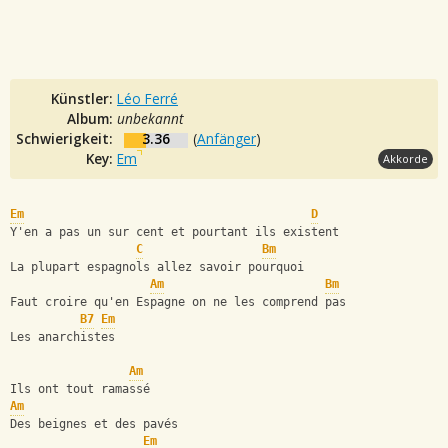
Künstler:
Léo Ferré
Album:
unbekannt
Schwierigkeit:
3.36
(
Anfänger
)
Key:
Em
Akkorde
Em
D
Y'en a pas un sur cent et pourtant ils existent
C
Bm
La plupart espagnols allez savoir pourquoi
Am
Bm
Faut croire qu'en Espagne on ne les comprend pas
B7
Em
Les anarchistes
Am
Ils ont tout ramassé
Am
Des beignes et des pavés
Em