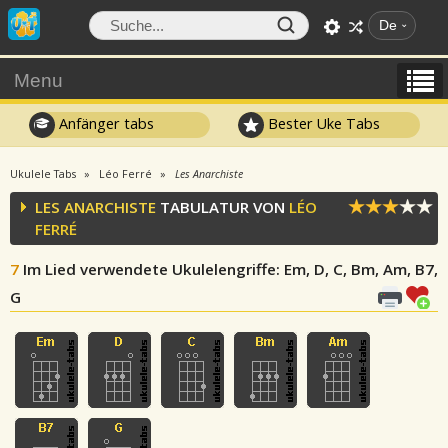
De
Menu
Anfänger tabs
Bester Uke Tabs
Ukulele Tabs
Léo Ferré
Les Anarchiste
LES ANARCHISTE
TABULATUR VON
LÉO
FERRÉ
7
Im Lied verwendete Ukulelengriffe
: Em, D, C, Bm, Am, B7,
G