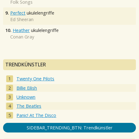
Folk Songs
9.
Perfect
ukulelengriffe
Ed Sheeran
10.
Heather
ukulelengriffe
Conan Gray
TRENDKÜNSTLER
Twenty One Pilots
Billie Eilish
Unknown
The Beatles
Panic! At The Disco
SIDEBAR_TRENDING_BTN: Trendkünstler