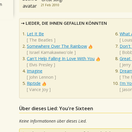
n
21 Feb 2010
LIEDER, DIE IHNEN GEFALLEN KÖNNTEN
Let It Be
What 
[
The Beatles
]
[
Loui
Somewhere Over The Rainbow
Don't
[
Israel Kamakawiwo'ole
]
[
Bobb
Can't Help Falling In Love With You
Great 
[
Elvis Presley
]
[
Jerry
Imagine
Dream
[
John Lennon
]
[
The 
Riptide
I'm Yo
[
Vance Joy
]
[
Jaso
Über dieses Lied: You're Sixteen
Keine Informationen über dieses Lied.