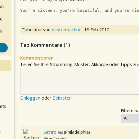
on
You're sixteen, you're beautiful, and you're mi
de
Tabulatur von
nestormachno
,
18 Feb 2010
ok
Tab Kommentare (
1
)
Kommentieren
Teilen Sie Ihre Strumming-Muster, Akkorde oder Tipps zum
.
Einloggen
oder
Beitreten
arts
Filtern n
k
Sethro
(Philadelphia)
m
Great song!