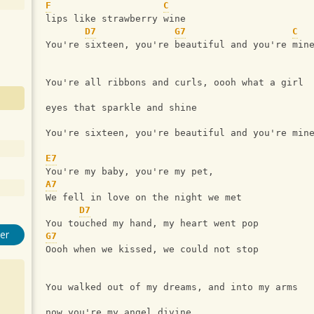
F
C
lips like strawberry wine
D7
G7
C
You're sixteen, you're beautiful and you're min
You're all ribbons and curls, oooh what a girl
eyes that sparkle and shine
You're sixteen, you're beautiful and you're min
E7
You're my baby, you're my pet,
A7
We fell in love on the night we met
D7
You touched my hand, my heart went pop
er
G7
Oooh when we kissed, we could not stop
You walked out of my dreams, and into my arms
now you're my angel divine