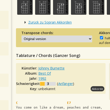
Zurück zu Sopran Akkorden
Transpose chords:
Akkor
hal
auf dem
Tablature / Chords (Ganzer Song)
Künstler:
Johnny Burnette
Album:
Best Of
Jahr:
1992
Schwierigkeit:
3
(
Anfänger
)
Key:
unbekannt
Akkorde
C
E7
You come on like a dream, peaches and cream,