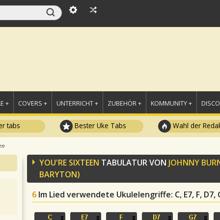
E +
COVERS +
UNTERRICHT +
ZUBEHÖR +
KOMMUNITY +
DISC
r tabs
Bester Uke Tabs
Wahl der Redak
en
YOU'RE SIXTEEN
TABULATUR VON
JOHNNY BUR
BARYTON)
6
Im Lied verwendete Ukulelengriffe
: C, E7, F, D7,