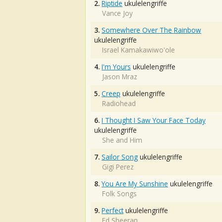
2.
Riptide
ukulelengriffe
Vance Joy
3.
Somewhere Over The Rainbow
ukulelengriffe
Israel Kamakawiwo'ole
4.
I'm Yours
ukulelengriffe
Jason Mraz
5.
Creep
ukulelengriffe
Radiohead
6.
I Thought I Saw Your Face Today
ukulelengriffe
She and Him
7.
Sailor Song
ukulelengriffe
Gigi Perez
8.
You Are My Sunshine
ukulelengriffe
Folk Songs
9.
Perfect
ukulelengriffe
Ed Sheeran