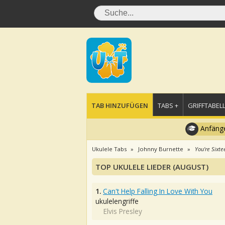
TAB HINZUFÜGEN
TABS +
GRIFFTABELL
Anfänge
Ukulele Tabs
Johnny Burnette
You're Sixte
TOP UKULELE LIEDER (AUGUST)
1.
Can't Help Falling In Love With You
ukulelengriffe
Elvis Presley