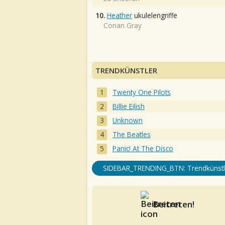
10.
Heather
ukulelengriffe
Conan Gray
TRENDKÜNSTLER
Twenty One Pilots
Billie Eilish
Unknown
The Beatles
Panic! At The Disco
SIDEBAR_TRENDING_BTN: Trendkünstl
Beitreten!