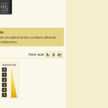
de:
ten sie während des scrollens akkorde
 bildschirm
Font size:
A-
A
A+
AutoScroll
0
1
2
3
4
5