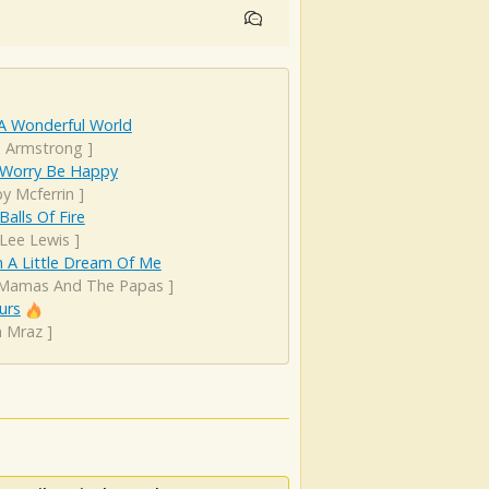
A Wonderful World
s Armstrong
]
 Worry Be Happy
y Mcferrin
]
Balls Of Fire
 Lee Lewis
]
 A Little Dream Of Me
Mamas And The Papas
]
urs
n Mraz
]