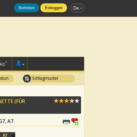
Beitreten
Einloggen
De
ORD
+
tion
Schlagmuster
NETTE
(FÜR
 G7, A7