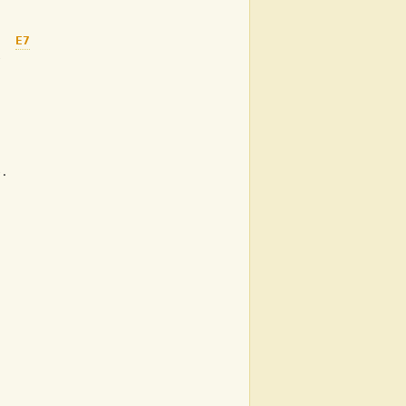
E7
e
e.