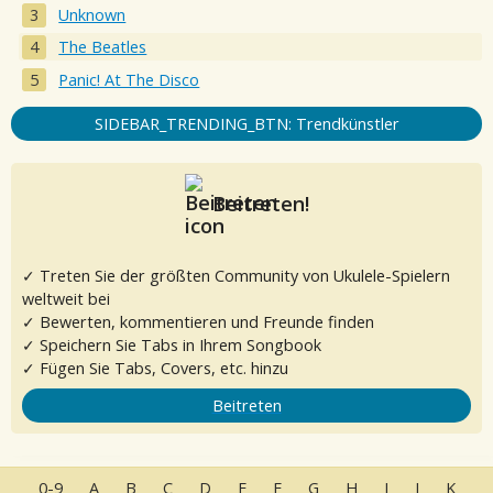
Unknown
The Beatles
Panic! At The Disco
SIDEBAR_TRENDING_BTN: Trendkünstler
Beitreten!
✓ Treten Sie der größten Community von Ukulele-Spielern
weltweit bei
✓ Bewerten, kommentieren und Freunde finden
✓ Speichern Sie Tabs in Ihrem Songbook
✓ Fügen Sie Tabs, Covers, etc. hinzu
Beitreten
0-9
A
B
C
D
E
F
G
H
I
J
K