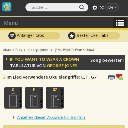
De
Menu
Anfänger tabs
Bester Uke Tabs
Ukulele Tabs
George Jones
If You Want To Wear A Crown
IF YOU WANT TO WEAR A CROWN
Song bewerten!
TABULATUR VON
GEORGE JONES
3
Im Lied verwendete Ukulelengriffe
: C, F, G7
Ansehen dieser Akkorde für Bariton