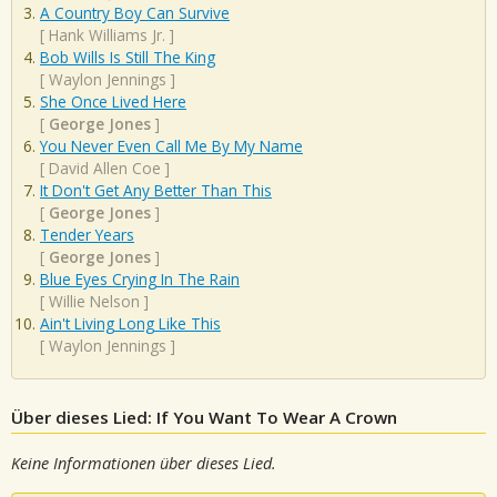
A Country Boy Can Survive
[
Hank Williams Jr.
]
Bob Wills Is Still The King
[
Waylon Jennings
]
She Once Lived Here
[
George Jones
]
You Never Even Call Me By My Name
[
David Allen Coe
]
It Don't Get Any Better Than This
[
George Jones
]
Tender Years
[
George Jones
]
Blue Eyes Crying In The Rain
[
Willie Nelson
]
Ain't Living Long Like This
[
Waylon Jennings
]
Über dieses Lied: If You Want To Wear A Crown
Keine Informationen über dieses Lied.