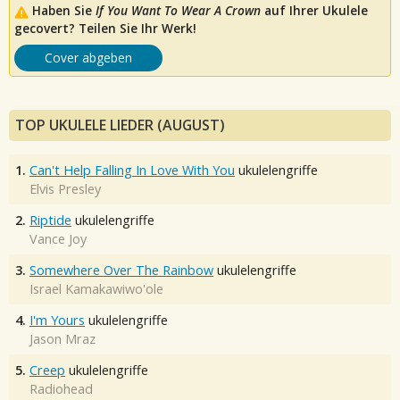
Haben Sie
If You Want To Wear A Crown
auf Ihrer Ukulele
gecovert? Teilen Sie Ihr Werk!
Cover abgeben
TOP UKULELE LIEDER (AUGUST)
1.
Can't Help Falling In Love With You
ukulelengriffe
Elvis Presley
2.
Riptide
ukulelengriffe
Vance Joy
3.
Somewhere Over The Rainbow
ukulelengriffe
Israel Kamakawiwo'ole
4.
I'm Yours
ukulelengriffe
Jason Mraz
5.
Creep
ukulelengriffe
Radiohead