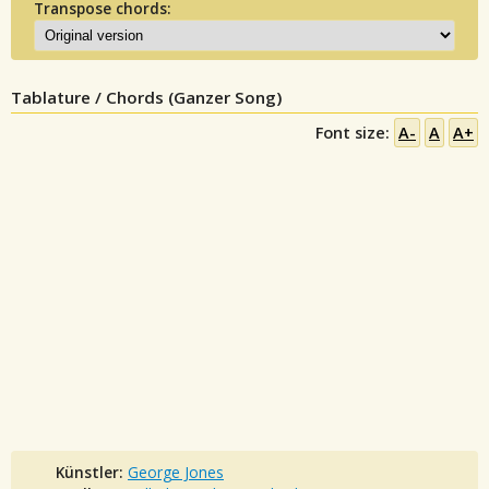
Transpose chords:
Tablature / Chords (Ganzer Song)
Font size:
A-
A
A+
Künstler:
George Jones