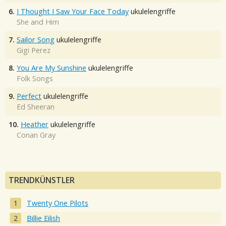
6.
I Thought I Saw Your Face Today
ukulelengriffe
She and Him
7.
Sailor Song
ukulelengriffe
Gigi Perez
8.
You Are My Sunshine
ukulelengriffe
Folk Songs
9.
Perfect
ukulelengriffe
Ed Sheeran
10.
Heather
ukulelengriffe
Conan Gray
TRENDKÜNSTLER
Twenty One Pilots
Billie Eilish