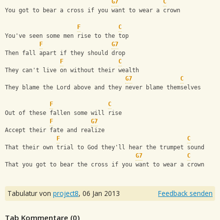
G7
C
You got to bear a cross if you want to wear a crown
F
C
You've seen some men rise to the top
F
G7
Then fall apart if they should drop
F
C
They can't live on without their wealth
G7
C
They blame the Lord above and they never blame themselves
F
C
Out of these fallen some will rise
F
G7
Accept their fate and realize
F
C
That their own trial to God they'll hear the trumpet sound
G7
C
That you got to bear the cross if you want to wear a crown
Tabulatur von
project8
,
06 Jan 2013
Feedback senden
Tab Kommentare (
0
)