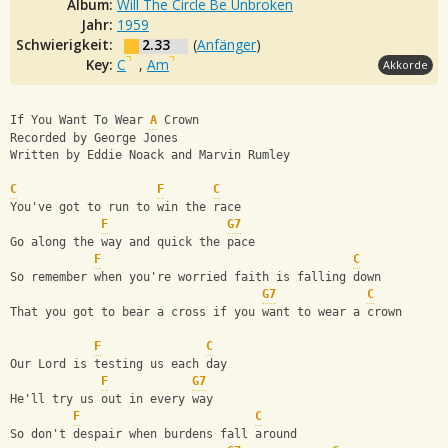
Album:
Will The Circle Be Unbroken
Jahr:
1959
Schwierigkeit:
2.33
(
Anfänger
)
Key:
C
,
Am
Akkorde
If You Want To Wear 
A
 Crown
Recorded by George Jones
Written by Eddie Noack and Marvin Rumley
C
F
C
You've got to run to win the race
F
G7
Go along the way and quick the pace
F
C
So remember when you're worried faith is falling down
G7
C
That you got to bear a cross if you want to wear a crown
F
C
Our Lord is testing us each day
F
G7
He'll try us out in every way
F
C
So don't despair when burdens fall around