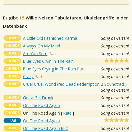
Es gibt
15
Willie Nelson
Tabulaturen, Ukulelengriffe in der
Datenbank
CHORDS
A Little Old Fashioned Karma
Song bewerten!
CHORDS
Always On My Mind
Song bewerten!
CHORDS
Are You Sure
Part
Song bewerten!
CHORDS
Blue Eyes Cryin In The Rain
CHORDS
Blue Eyes Crying In The Rain
Part
Song bewerten!
CHORDS
Crazy
Part
Song bewerten!
CHORDS
Cruel Cruel World (red Dead Redemption 2 Soundtrack)
Song bewerten!
CHORDS
Gotta Get Drunk
Song bewerten!
CHORDS
On The Road Again
Song bewerten!
CHORDS
On The Road Again
[
Rate
]
Song bewerten!
TAB
On The Road Again
CHORDS
On The Road Again In C
Song bewerten!