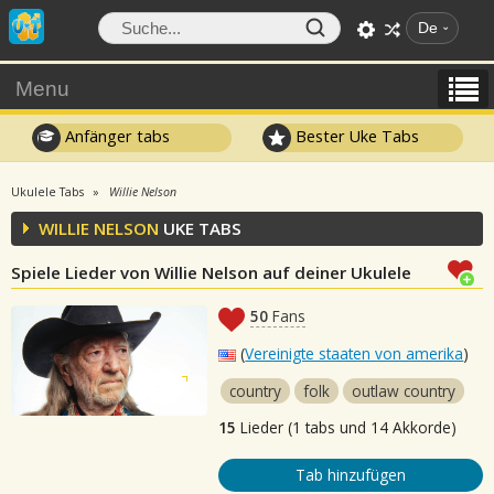
De
Menu
Anfänger tabs
Bester Uke Tabs
Ukulele Tabs
Willie Nelson
WILLIE NELSON
UKE TABS
Spiele Lieder von Willie Nelson auf deiner Ukulele
50
Fans
(
Vereinigte staaten von amerika
)
country
folk
outlaw country
15
Lieder (1 tabs und 14 Akkorde)
Tab hinzufügen