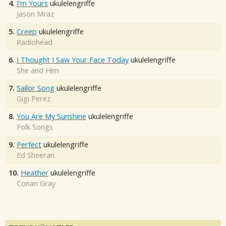
4.
I'm Yours
ukulelengriffe
Jason Mraz
5.
Creep
ukulelengriffe
Radiohead
6.
I Thought I Saw Your Face Today
ukulelengriffe
She and Him
7.
Sailor Song
ukulelengriffe
Gigi Perez
8.
You Are My Sunshine
ukulelengriffe
Folk Songs
9.
Perfect
ukulelengriffe
Ed Sheeran
10.
Heather
ukulelengriffe
Conan Gray