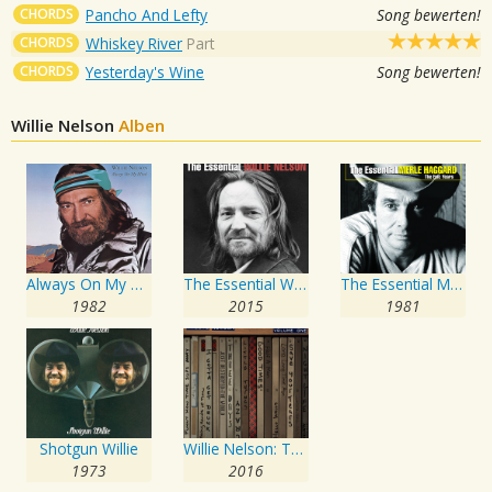
CHORDS
Pancho And Lefty
Song bewerten!
CHORDS
Whiskey River
Part
CHORDS
Yesterday's Wine
Song bewerten!
Willie Nelson
Alben
Always On My Mind
The Essential Willie Nelson
The Essential Merle Haggard: The Epic Years
1982
2015
1981
Shotgun Willie
Willie Nelson: The Demos Project, Vol. One
1973
2016