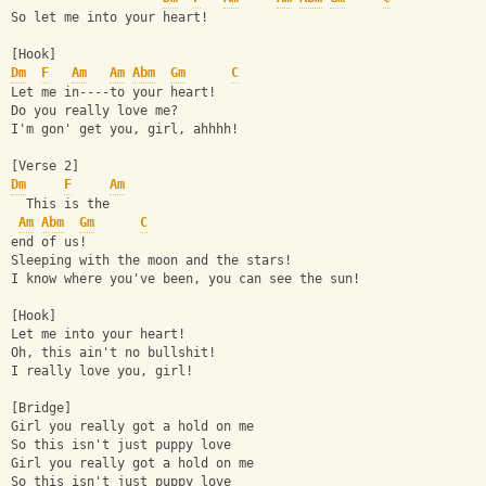
So let me into your heart!
[Hook]
Dm
F
Am
Am
Abm
Gm
C
Let me in----to your heart!
Do you really love me?
I'm gon' get you, girl, ahhhh!
[Verse 2]
Dm
F
Am
  This is the     
Am
Abm
Gm
C
end of us!
Sleeping with the moon and the stars!
I know where you've been, you can see the sun!
[Hook]
Let me into your heart!
Oh, this ain't no bullshit!
I really love you, girl!
[Bridge]
Girl you really got a hold on me
So this isn't just puppy love
Girl you really got a hold on me
So this isn't just puppy love