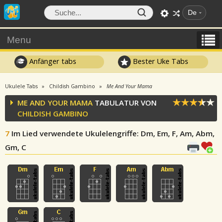
De
Menu
Anfänger tabs
Bester Uke Tabs
Ukulele Tabs
Childish Gambino
Me And Your Mama
ME AND YOUR MAMA
TABULATUR VON
CHILDISH GAMBINO
7
Im Lied verwendete Ukulelengriffe
: Dm, Em, F, Am, Abm,
Gm, C