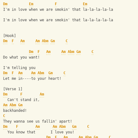
Dm
Em
F
Em
I'm in love when we are smokin' that la-la-la-la-la
I'm in love when we are smokin' that la-la-la-la-la
[Hook]
Dm
F
Am
Am
Abm
Gm
C
Dm
F
Am
Am
Abm
Gm
C
Do what you want!
I'm telling you
Dm
F
Am
Am
Abm
Gm
C
Let me in----to your heart!
[Verse 1]
Dm
F
Am
  Can't stand it,    
Am
Abm
Gm
backhanded!
C
They wanna see us fallin' apart!
Dm
F
Am
Am
Abm
Gm
C
  You know that       I love you!
Dm
F
Am
Am
Abm
Gm
C