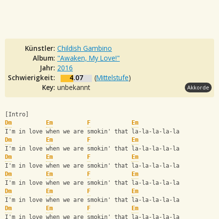
Künstler:
Childish Gambino
Album:
"Awaken, My Love!"
Jahr:
2016
Schwierigkeit:
4.07
(
Mittelstufe
)
Key:
unbekannt
Akkorde
[Intro]
Dm
Em
F
Em
I'm in love when we are smokin' that la-la-la-la-la
Dm
Em
F
Em
I'm in love when we are smokin' that la-la-la-la-la
Dm
Em
F
Em
I'm in love when we are smokin' that la-la-la-la-la
Dm
Em
F
Em
I'm in love when we are smokin' that la-la-la-la-la
Dm
Em
F
Em
I'm in love when we are smokin' that la-la-la-la-la
Dm
Em
F
Em
I'm in love when we are smokin' that la-la-la-la-la