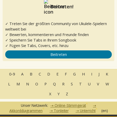
Beitreten!
✓ Treten Sie der größten Community von Ukulele-Spielern
weltweit bei
✓ Bewerten, kommentieren und Freunde finden
✓ Speichern Sie Tabs in Ihrem Songbook
✓ Fügen Sie Tabs, Covers, etc. hinzu
Beitreten
0-9
A
B
C
D
E
F
G
H
I
J
K
L
M
N
O
P
Q
R
S
T
U
V
W
X
Y
Z
Unser Netzwerk:
Online-Stimmgerät
Akkorddiagrammen
Tonleiter
Unterricht
(en)