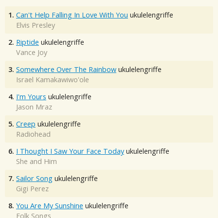
1.
Can't Help Falling In Love With You
ukulelengriffe
Elvis Presley
2.
Riptide
ukulelengriffe
Vance Joy
3.
Somewhere Over The Rainbow
ukulelengriffe
Israel Kamakawiwo'ole
4.
I'm Yours
ukulelengriffe
Jason Mraz
5.
Creep
ukulelengriffe
Radiohead
6.
I Thought I Saw Your Face Today
ukulelengriffe
She and Him
7.
Sailor Song
ukulelengriffe
Gigi Perez
8.
You Are My Sunshine
ukulelengriffe
Folk Songs