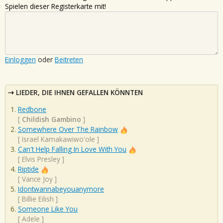
Spielen dieser Registerkarte mit!
Einloggen
oder
Beitreten
LIEDER, DIE IHNEN GEFALLEN KÖNNTEN
Redbone
[
Childish Gambino
]
Somewhere Over The Rainbow
[
Israel Kamakawiwo'ole
]
Can't Help Falling In Love With You
[
Elvis Presley
]
Riptide
[
Vance Joy
]
Idontwannabeyouanymore
[
Billie Eilish
]
Someone Like You
[
Adele
]