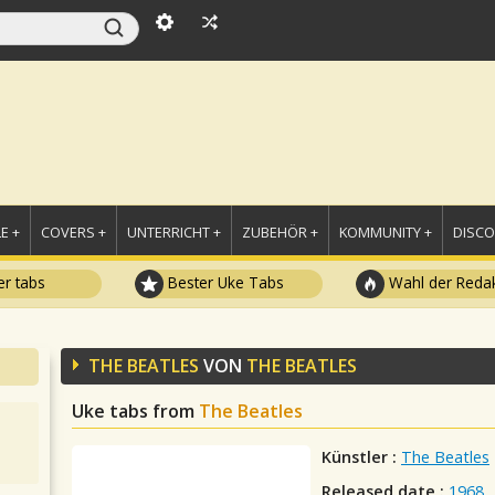
E +
COVERS +
UNTERRICHT +
ZUBEHÖR +
KOMMUNITY +
DISC
r tabs
Bester Uke Tabs
Wahl der Redak
THE BEATLES
VON
THE BEATLES
Uke tabs from
The Beatles
Künstler :
The Beatles
Released date :
1968