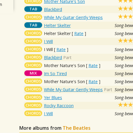
CHORDS
Mother Nature's Son
n
TAB
Blackbird
CHORDS
While My Guitar Gently Weeps
TAB
Helter Skelter
Song bewe
CHORDS
Helter Skelter
[
Rate
]
Song bewe
CHORDS
I Will
CHORDS
I Will
[
Rate
]
Song bewe
CHORDS
Blackbird
Part
Song bewe
CHORDS
Mother Nature's Son
[
Rate
]
Song bewe
MIX
Im So Tired
Song bewe
CHORDS
Mother Nature's Son
[
Rate
]
Song bewe
CHORDS
While My Guitar Gently Weeps
Part
Song bewe
CHORDS
Yer Blues
Song bewe
CHORDS
Rocky Raccoon
CHORDS
I Will
Song bewe
More albums from
The Beatles