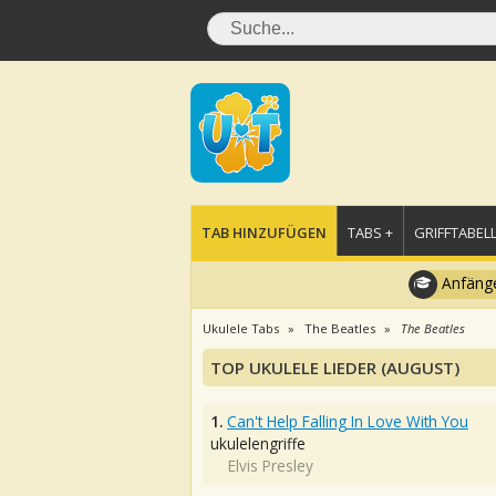
TAB HINZUFÜGEN
TABS +
GRIFFTABELL
Anfänge
Ukulele Tabs
The Beatles
The Beatles
TOP UKULELE LIEDER (AUGUST)
1.
Can't Help Falling In Love With You
ukulelengriffe
Elvis Presley