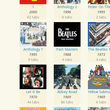
1
Anthology 2
2000
1996
1995
62 tabs
6 tabs
2 tabs
Anthology 1
Past Masters
1995
1988
1973
9 tabs
4 tabs
4 tabs
Let It Be
Abbey Road
1970
1969
1969
44 tabs
86 tabs
6 tabs