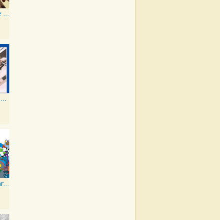
Pickin' On The Beatles
The Beatles 1967 - 1970
Yellow Submarine