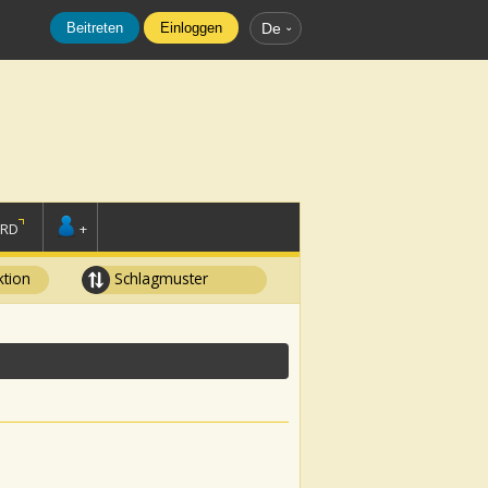
Beitreten
Einloggen
De
ORD
+
tion
Schlagmuster