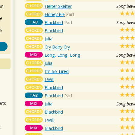
CHORDS
Helter Skelter
Song bewe
on
CHORDS
Honey Pie
Part
de
TAB
Blackbird
Part
Song bewe
CHORDS
ok
Blackbird
CHORDS
Julia
CHORDS
Cry Baby Cry
MIX
Long, Long, Long
Song bewe
CHORDS
Julia
CHORDS
I'm So Tired
CHORDS
I Will
.
CHORDS
Blackbird
TAB
Blackbird
Part
arts
MIX
Julia
Song bewe
CHORDS
Blackbird
CHORDS
I Will
k
MIX
Blackbird
m