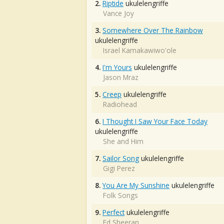
2.
Riptide
ukulelengriffe
Vance Joy
3.
Somewhere Over The Rainbow
ukulelengriffe
Israel Kamakawiwo'ole
4.
I'm Yours
ukulelengriffe
Jason Mraz
5.
Creep
ukulelengriffe
Radiohead
6.
I Thought I Saw Your Face Today
ukulelengriffe
She and Him
7.
Sailor Song
ukulelengriffe
Gigi Perez
8.
You Are My Sunshine
ukulelengriffe
Folk Songs
9.
Perfect
ukulelengriffe
Ed Sheeran