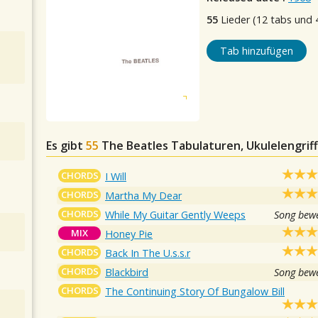
55
Lieder (12 tabs und 
Tab hinzufügen
Es gibt
55
The Beatles
Tabulaturen, Ukulelengrif
CHORDS
I Will
CHORDS
Martha My Dear
CHORDS
While My Guitar Gently Weeps
Song bewe
MIX
Honey Pie
CHORDS
Back In The U.s.s.r
CHORDS
Blackbird
Song bewe
CHORDS
The Continuing Story Of Bungalow Bill