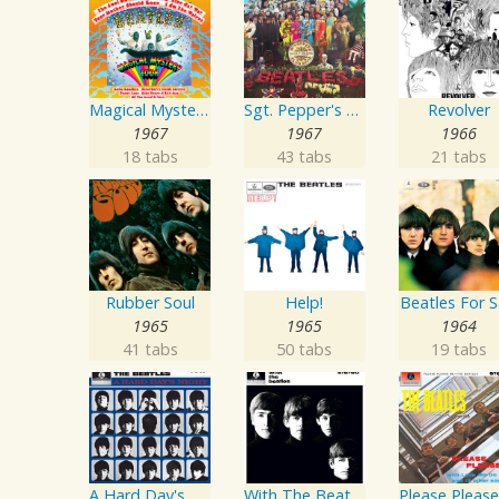
Magical Mystery Tour
Sgt. Pepper's Lonely Hearts Club Band
Revolver
1967
1967
1966
18 tabs
43 tabs
21 tabs
Rubber Soul
Help!
Beatles For S
1965
1965
1964
41 tabs
50 tabs
19 tabs
A Hard Day's Night
With The Beatles