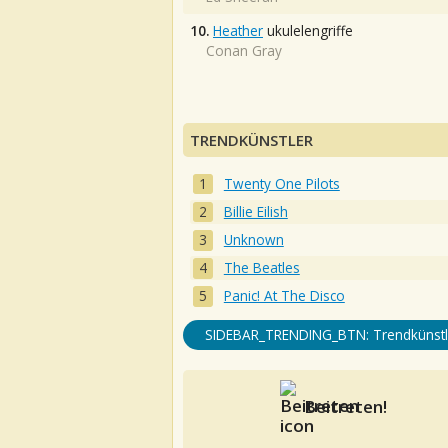
10.
Heather
ukulelengriffe
Conan Gray
TRENDKÜNSTLER
Twenty One Pilots
Billie Eilish
Unknown
The Beatles
Panic! At The Disco
SIDEBAR_TRENDING_BTN: Trendkünstl
Beitreten!