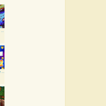
50 #1 Beatles Karaoke Songs
Karaoke - The Beatles 2