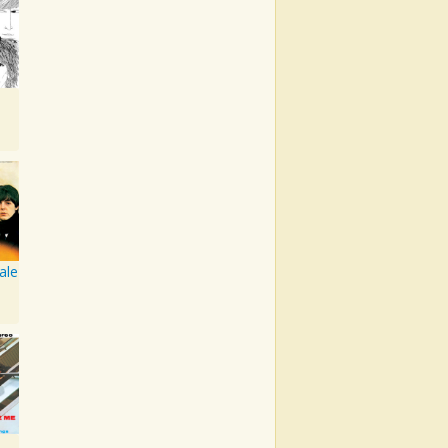
ale
Please Please Me