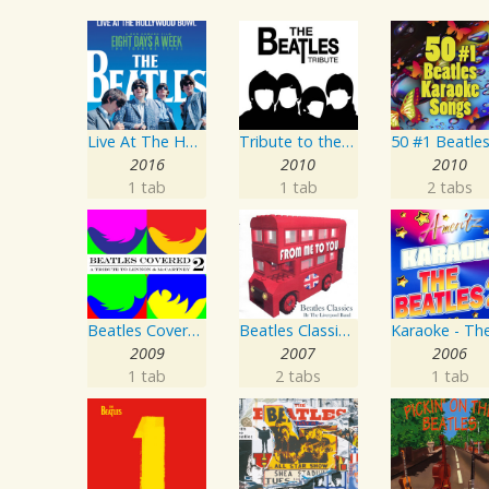
Live At The Hollywood Bowl
Tribute to the Beatles
2016
2010
2010
1 tab
1 tab
2 tabs
Beatles Covered - A Tribute To Lennon & McCartney Vol. 2
Beatles Classics - From Me To You
2009
2007
2006
1 tab
2 tabs
1 tab