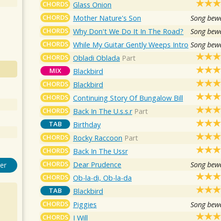
CHORDS
Glass Onion
CHORDS
Mother Nature's Son
Song bewe
CHORDS
Why Don't We Do It In The Road?
Song bewe
CHORDS
While My Guitar Gently Weeps Intro
Song bewe
CHORDS
Obladi Oblada
Part
MIX
Blackbird
CHORDS
Blackbird
CHORDS
Continuing Story Of Bungalow Bill
CHORDS
Back In The U.s.s.r
Part
TAB
Birthday
CHORDS
Rocky Raccoon
Part
CHORDS
Back In The Ussr
CHORDS
Dear Prudence
Song bewe
er
CHORDS
Ob-la-di, Ob-la-da
TAB
Blackbird
CHORDS
Piggies
Song bewe
CHORDS
I Will