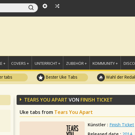
E +
COVERS +
UNTERRICHT +
ZUBEHÖR +
KOMMUNITY +
DISC
r tabs
Bester Uke Tabs
Wahl der Redak
TEARS YOU APART
VON
FINISH TICKET
Uke tabs from
Tears You Apart
Künstler :
Finish Ticket
Released date :
2014