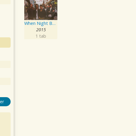
When Night Becomes Day
2015
1 tab
er