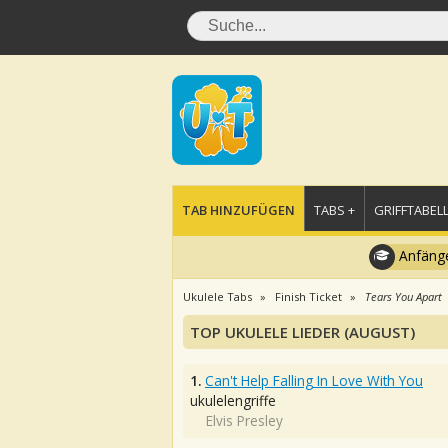
TAB HINZUFÜGEN
TABS +
GRIFFTABELL
Anfänge
Ukulele Tabs
Finish Ticket
Tears You Apart
TOP UKULELE LIEDER (AUGUST)
1.
Can't Help Falling In Love With You
ukulelengriffe
Elvis Presley