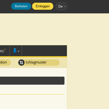
Beitreten
Einloggen
De
ORD
+
tion
Schlagmuster