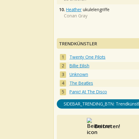
10.
Heather
ukulelengriffe
Conan Gray
TRENDKÜNSTLER
Twenty One Pilots
Billie Eilish
Unknown
The Beatles
Panic! At The Disco
SIDEBAR_TRENDING_BTN: Trendkünstl
Beitreten!