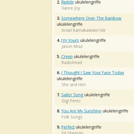
2.
Riptide
ukulelengriffe
Vance Joy
3.
Somewhere Over The Rainbow
ukulelengriffe
Israel Kamakawiwo'ole
4.
I'm Yours
ukulelengriffe
Jason Mraz
5.
Creep
ukulelengriffe
Radiohead
6.
I Thought I Saw Your Face Today
ukulelengriffe
She and Him
7.
Sailor Song
ukulelengriffe
Gigi Perez
8.
You Are My Sunshine
ukulelengriffe
Folk Songs
9.
Perfect
ukulelengriffe
Ed Sheeran