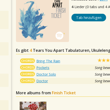
4
Lieder (0 tabs und 4 
Tab hinzufügen
Es gibt
4
Tears You Apart
Tabulaturen, Ukuleleng
CHORDS
Bring The Rain
CHORDS
Pockets
Song bewe
CHORDS
Doctor Solo
Song bewe
CHORDS
Doctor
Song bewe
More albums from
Finish Ticket