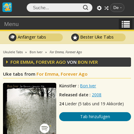
De
Menu
Anfänger tabs
Bester Uke Tabs
Ukulele Tabs
Bon Iver
For Emma, Forever Ago
FOR EMMA, FOREVER AGO
VON
BON IVER
Uke tabs from
For Emma, Forever Ago
Künstler :
Bon Iver
Released date :
2008
24
Lieder (5 tabs und 19 Akkorde)
Tab hinzufügen