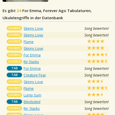
Es gibt
24
For Emma, Forever Ago
Tabulaturen,
Ukulelengriffe in der Datenbank
CHORDS
Skinny Love
Song bewerten!
CHORDS
Skinny Love
Song bewerten!
CHORDS
Flume
CHORDS
Skinny Love
CHORDS
For Emma
CHORDS
Re Stacks
TAB
For Emma
Song bewerten!
TAB
Creature Fear
Song bewerten!
CHORDS
Skinny Love
CHORDS
Flume
CHORDS
Lump Sum
TAB
Blindsided
Song bewerten!
CHORDS
Re: Stacks
Song bewerten!
CHORDS