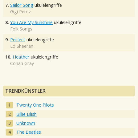
7.
Sailor Song
ukulelengriffe
Gigi Perez
8.
You Are My Sunshine
ukulelengriffe
Folk Songs
9.
Perfect
ukulelengriffe
Ed Sheeran
10.
Heather
ukulelengriffe
Conan Gray
TRENDKÜNSTLER
Twenty One Pilots
Billie Eilish
Unknown
The Beatles