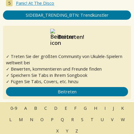
Panic! At The Disco
SIDEBAR_TRENDING_BTN: Trendkünstler
Beitreten!
✓ Treten Sie der größten Community von Ukulele-Spielern
weltweit bei
✓ Bewerten, kommentieren und Freunde finden
✓ Speichern Sie Tabs in Ihrem Songbook
✓ Fügen Sie Tabs, Covers, etc. hinzu
Beitreten
0-9
A
B
C
D
E
F
G
H
I
J
K
L
M
N
O
P
Q
R
S
T
U
V
W
X
Y
Z