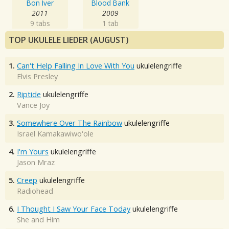
Bon Iver
Blood Bank
2011
2009
9 tabs
1 tab
TOP UKULELE LIEDER (AUGUST)
1.
Can't Help Falling In Love With You
ukulelengriffe
Elvis Presley
2.
Riptide
ukulelengriffe
Vance Joy
3.
Somewhere Over The Rainbow
ukulelengriffe
Israel Kamakawiwo'ole
4.
I'm Yours
ukulelengriffe
Jason Mraz
5.
Creep
ukulelengriffe
Radiohead
6.
I Thought I Saw Your Face Today
ukulelengriffe
She and Him